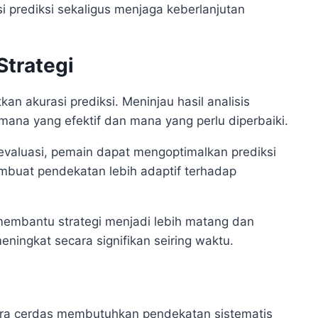
i prediksi sekaligus menjaga keberlanjutan
Strategi
an akurasi prediksi. Meninjau hasil analisis
a yang efektif dan mana yang perlu diperbaiki.
valuasi, pemain dapat mengoptimalkan prediksi
mbuat pendekatan lebih adaptif terhadap
membantu strategi menjadi lebih matang dan
ningkat secara signifikan seiring waktu.
ra cerdas membutuhkan pendekatan sistematis