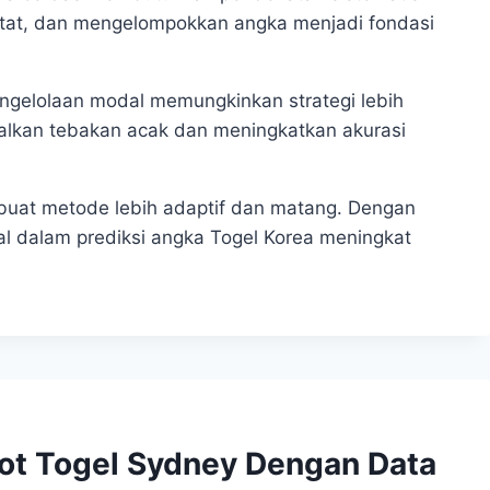
atat, dan mengelompokkan angka menjadi fondasi
engelolaan modal memungkinkan strategi lebih
malkan tebakan acak dan meningkatkan akurasi
mbuat metode lebih adaptif dan matang. Dengan
al dalam prediksi angka Togel Korea meningkat
kpot Togel Sydney Dengan Data