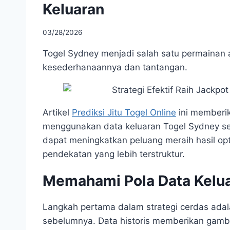
Keluaran
03/28/2026
Togel Sydney menjadi salah satu permainan 
kesederhanaannya dan tantangan.
Artikel
Prediksi Jitu Togel Online
ini memberi
menggunakan data keluaran Togel Sydney sec
dapat meningkatkan peluang meraih hasil o
pendekatan yang lebih terstruktur.
Memahami Pola Data Kelu
Langkah pertama dalam strategi cerdas adal
sebelumnya. Data historis memberikan gamba