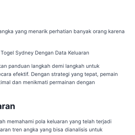
angka yang menarik perhatian banyak orang karena
kan panduan langkah demi langkah untuk
ara efektif. Dengan strategi yang tepat, pemain
ptimal dan menikmati permainan dengan
aran
ah memahami pola keluaran yang telah terjadi
ran tren angka yang bisa dianalisis untuk