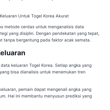
s metode cerdas untuk menganalisis data
tegi yang disiplin. Dengan pendekatan yang tepat,
t tanpa bergantung pada faktor acak semata.
eluaran
ata keluaran Togel Korea. Setiap angka yang
yang bisa dianalisis untuk menemukan tren
eluaran, pemain dapat mengenali angka yang
mum. Hal ini membantu menyusun prediksi yang