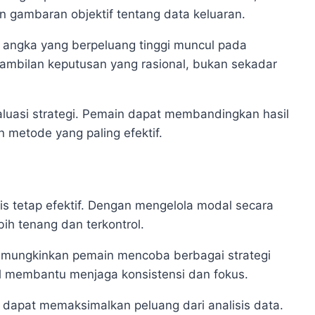
an gambaran objektif tentang data keluaran.
 angka yang berpeluang tinggi muncul pada
gambilan keputusan yang rasional, bukan sekadar
luasi strategi. Pemain dapat membandingkan hasil
metode yang paling efektif.
sis tetap efektif. Dengan mengelola modal secara
ih tenang dan terkontrol.
memungkinkan pemain mencoba berbagai strategi
al membantu menjaga konsistensi dan fokus.
 dapat memaksimalkan peluang dari analisis data.