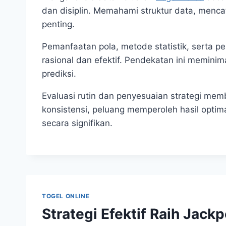
dan disiplin. Memahami struktur data, menc
penting.
Pemanfaatan pola, metode statistik, serta p
rasional dan efektif. Pendekatan ini memini
prediksi.
Evaluasi rutin dan penyesuaian strategi me
konsistensi, peluang memperoleh hasil optim
secara signifikan.
TOGEL ONLINE
Strategi Efektif Raih Jac