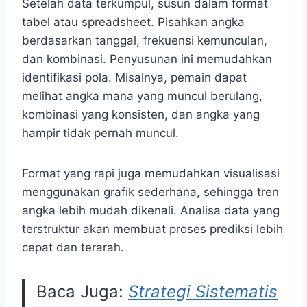
Setelah data terkumpul, susun dalam format
tabel atau spreadsheet. Pisahkan angka
berdasarkan tanggal, frekuensi kemunculan,
dan kombinasi. Penyusunan ini memudahkan
identifikasi pola. Misalnya, pemain dapat
melihat angka mana yang muncul berulang,
kombinasi yang konsisten, dan angka yang
hampir tidak pernah muncul.
Format yang rapi juga memudahkan visualisasi
menggunakan grafik sederhana, sehingga tren
angka lebih mudah dikenali. Analisa data yang
terstruktur akan membuat proses prediksi lebih
cepat dan terarah.
Baca Juga:
Strategi Sistematis