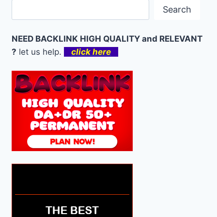
Search
NEED BACKLINK HIGH QUALITY and RELEVANT
?
let us help.
click here