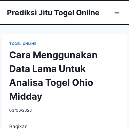
Skip
Prediksi Jitu Togel Online
to
content
TOGEL ONLINE
Cara Menggunakan
Data Lama Untuk
Analisa Togel Ohio
Midday
03/06/2026
Bagikan