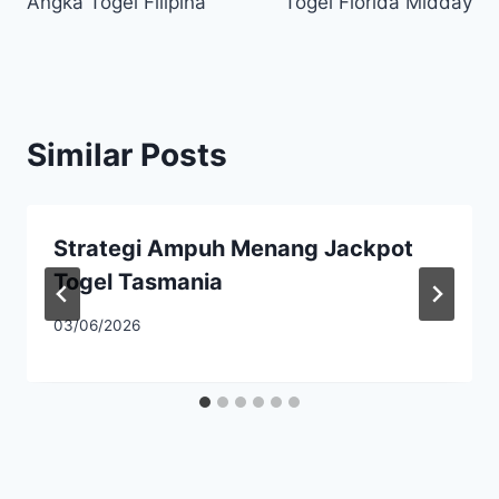
Angka Togel Filipina
Togel Florida Midday
Similar Posts
Strategi Ampuh Menang Jackpot
Togel Tasmania
03/06/2026