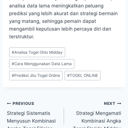
analisa data lama meningkatkan peluang
prediksi yang lebih akurat dan strategi bermain
yang matang, sehingga pemain dapat
mengambil keputusan lebih percaya diri dan
terstruktur.
Post
#
Analisa Togel Ohio Midday
Tags:
#
Cara Menggunakan Data Lama
#
Prediksi Jitu Togel Online
#
TOGEL ONLINE
Post
PREVIOUS
NEXT
Strategi Sistematis
Strategi Mengamati
navigation
Menyusun Kombinasi
Kombinasi Angka