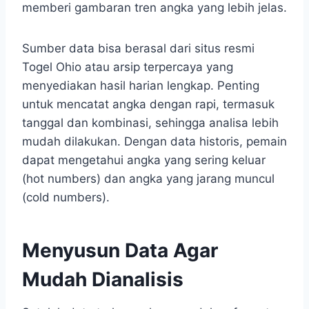
memberi gambaran tren angka yang lebih jelas.
Sumber data bisa berasal dari situs resmi
Togel Ohio atau arsip terpercaya yang
menyediakan hasil harian lengkap. Penting
untuk mencatat angka dengan rapi, termasuk
tanggal dan kombinasi, sehingga analisa lebih
mudah dilakukan. Dengan data historis, pemain
dapat mengetahui angka yang sering keluar
(hot numbers) dan angka yang jarang muncul
(cold numbers).
Menyusun Data Agar
Mudah Dianalisis