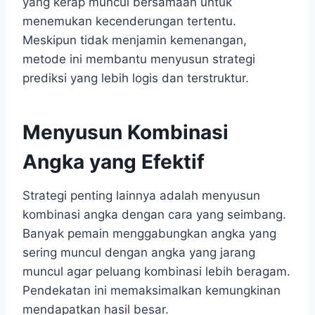
yang kerap muncul bersamaan untuk
menemukan kecenderungan tertentu.
Meskipun tidak menjamin kemenangan,
metode ini membantu menyusun strategi
prediksi yang lebih logis dan terstruktur.
Menyusun Kombinasi
Angka yang Efektif
Strategi penting lainnya adalah menyusun
kombinasi angka dengan cara yang seimbang.
Banyak pemain menggabungkan angka yang
sering muncul dengan angka yang jarang
muncul agar peluang kombinasi lebih beragam.
Pendekatan ini memaksimalkan kemungkinan
mendapatkan hasil besar.