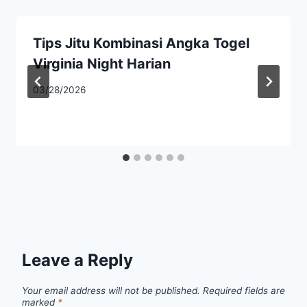
Tips Jitu Kombinasi Angka Togel
Virginia Night Harian
03/28/2026
Leave a Reply
Your email address will not be published.
Required fields are
marked
*