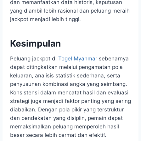
dan memanfaatkan data historis, keputusan
yang diambil lebih rasional dan peluang meraih
jackpot menjadi lebih tinggi.
Kesimpulan
Peluang jackpot di
Togel Myanmar
sebenarnya
dapat ditingkatkan melalui pengamatan pola
keluaran, analisis statistik sederhana, serta
penyusunan kombinasi angka yang seimbang.
Konsistensi dalam mencatat hasil dan evaluasi
strategi juga menjadi faktor penting yang sering
diabaikan. Dengan pola pikir yang terstruktur
dan pendekatan yang disiplin, pemain dapat
memaksimalkan peluang memperoleh hasil
besar secara lebih cermat dan efektif.