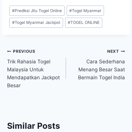
Post
#
Prediksi Jitu Togel Online
#
Togel Myanmar
Tags:
#
Togel Myanmar Jackpot
#
TOGEL ONLINE
Post
PREVIOUS
NEXT
Trik Rahasia Togel
Cara Sederhana
navigation
Malaysia Untuk
Menang Besar Saat
Mendapatkan Jackpot
Bermain Togel India
Besar
Similar Posts