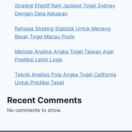
Strategi Efektif Raih Jackpot Togel Sydney
Dengan Data Keluaran
Rahasia Strategi Statistik Untuk Menang
Besar Togel Macau Pools
Metode Analisa Angka Togel Taiwan Agar
Prediksi Lebih Logis
Teknik Analisis Pola Angka Togel California
Untuk Prediksi Tepat
Recent Comments
No comments to show.