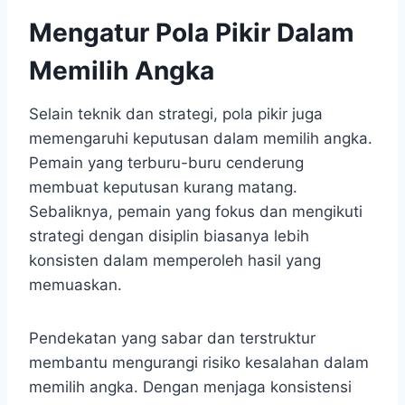
Mengatur Pola Pikir Dalam
Memilih Angka
Selain teknik dan strategi, pola pikir juga
memengaruhi keputusan dalam memilih angka.
Pemain yang terburu-buru cenderung
membuat keputusan kurang matang.
Sebaliknya, pemain yang fokus dan mengikuti
strategi dengan disiplin biasanya lebih
konsisten dalam memperoleh hasil yang
memuaskan.
Pendekatan yang sabar dan terstruktur
membantu mengurangi risiko kesalahan dalam
memilih angka. Dengan menjaga konsistensi