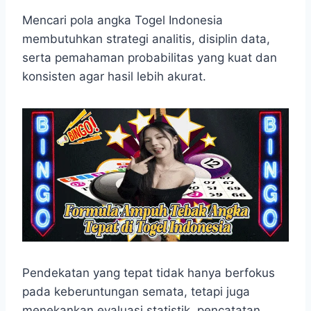
h
a
e
e
k
i
h
a
c
s
l
y
n
a
Mencari pola angka Togel Indonesia
t
e
s
e
p
e
r
membutuhkan strategi analitis, disiplin data,
s
b
e
g
e
e
serta pemahaman probabilitas yang kuat dan
A
o
n
r
konsisten agar hasil lebih akurat.
p
o
g
a
p
k
e
m
r
Pendekatan yang tepat tidak hanya berfokus
pada keberuntungan semata, tetapi juga
menekankan evaluasi statistik, pencatatan