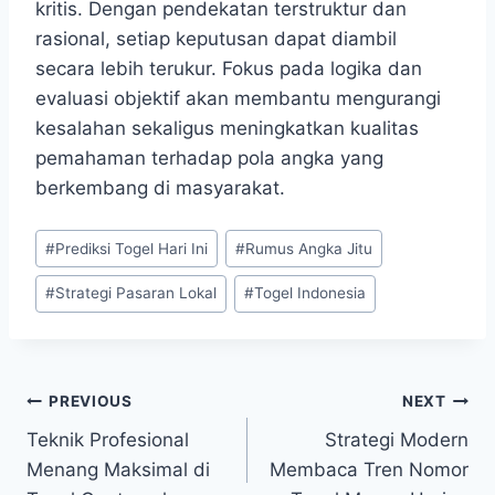
kritis. Dengan pendekatan terstruktur dan
rasional, setiap keputusan dapat diambil
secara lebih terukur. Fokus pada logika dan
evaluasi objektif akan membantu mengurangi
kesalahan sekaligus meningkatkan kualitas
pemahaman terhadap pola angka yang
berkembang di masyarakat.
Post
#
Prediksi Togel Hari Ini
#
Rumus Angka Jitu
Tags:
#
Strategi Pasaran Lokal
#
Togel Indonesia
Post
PREVIOUS
NEXT
Teknik Profesional
Strategi Modern
navigation
Menang Maksimal di
Membaca Tren Nomor