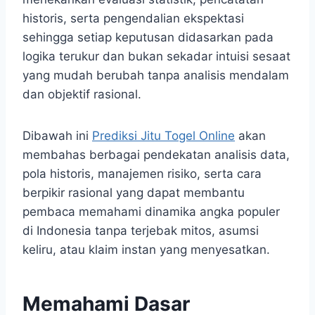
historis, serta pengendalian ekspektasi
sehingga setiap keputusan didasarkan pada
logika terukur dan bukan sekadar intuisi sesaat
yang mudah berubah tanpa analisis mendalam
dan objektif rasional.
Dibawah ini
Prediksi Jitu Togel Online
akan
membahas berbagai pendekatan analisis data,
pola historis, manajemen risiko, serta cara
berpikir rasional yang dapat membantu
pembaca memahami dinamika angka populer
di Indonesia tanpa terjebak mitos, asumsi
keliru, atau klaim instan yang menyesatkan.
Memahami Dasar