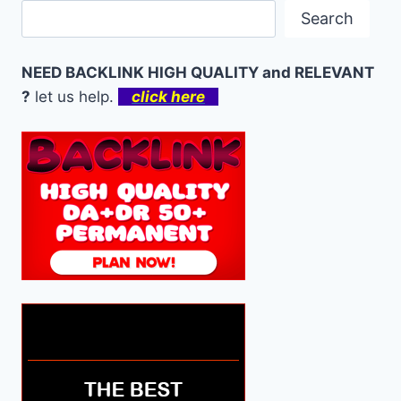
Search
NEED BACKLINK HIGH QUALITY and RELEVANT
?
let us help.
click here