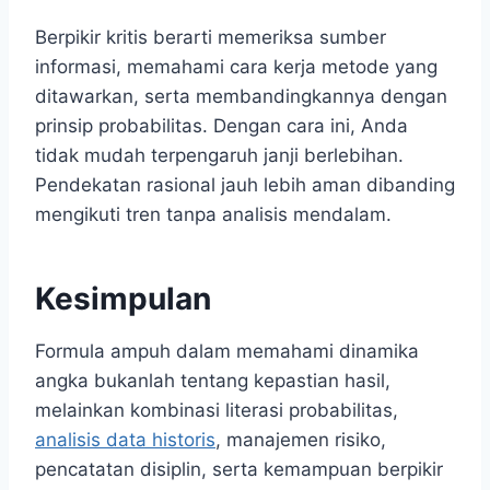
Berpikir kritis berarti memeriksa sumber
informasi, memahami cara kerja metode yang
ditawarkan, serta membandingkannya dengan
prinsip probabilitas. Dengan cara ini, Anda
tidak mudah terpengaruh janji berlebihan.
Pendekatan rasional jauh lebih aman dibanding
mengikuti tren tanpa analisis mendalam.
Kesimpulan
Formula ampuh dalam memahami dinamika
angka bukanlah tentang kepastian hasil,
melainkan kombinasi literasi probabilitas,
analisis data historis
, manajemen risiko,
pencatatan disiplin, serta kemampuan berpikir