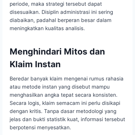
periode, maka strategi tersebut dapat
disesuaikan. Disiplin administrasi ini sering
diabaikan, padahal berperan besar dalam
meningkatkan kualitas analisis.
Menghindari Mitos dan
Klaim Instan
Beredar banyak klaim mengenai rumus rahasia
atau metode instan yang disebut mampu
menghasilkan angka tepat secara konsisten.
Secara logis, klaim semacam ini perlu disikapi
dengan kritis. Tanpa dasar metodologi yang
jelas dan bukti statistik kuat, informasi tersebut
berpotensi menyesatkan.