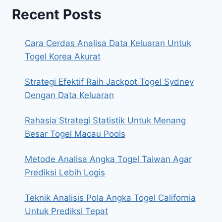
Recent Posts
Cara Cerdas Analisa Data Keluaran Untuk
Togel Korea Akurat
Strategi Efektif Raih Jackpot Togel Sydney
Dengan Data Keluaran
Rahasia Strategi Statistik Untuk Menang
Besar Togel Macau Pools
Metode Analisa Angka Togel Taiwan Agar
Prediksi Lebih Logis
Teknik Analisis Pola Angka Togel California
Untuk Prediksi Tepat