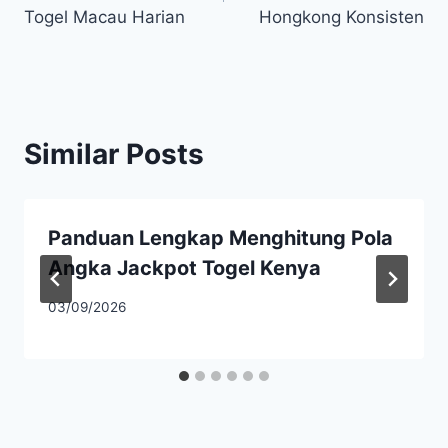
Togel Macau Harian
Hongkong Konsisten
Similar Posts
Panduan Lengkap Menghitung Pola
Angka Jackpot Togel Kenya
03/09/2026