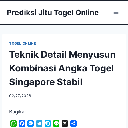
Skip
Prediksi Jitu Togel Online
to
content
TOGEL ONLINE
Teknik Detail Menyusun
Kombinasi Angka Togel
Singapore Stabil
02/27/2026
Bagikan
W
F
M
T
S
L
X
S