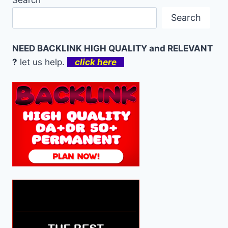
Search
NEED BACKLINK HIGH QUALITY and RELEVANT
?
let us help.
click here