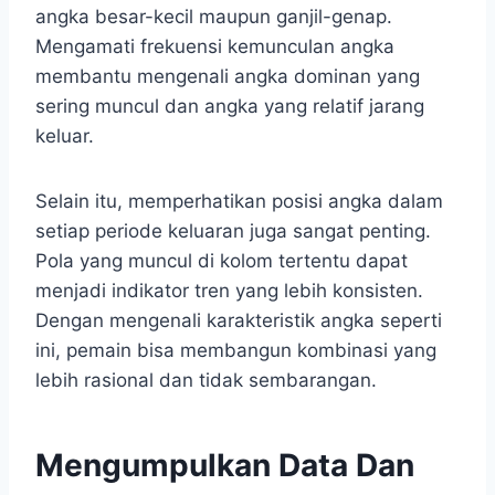
angka besar-kecil maupun ganjil-genap.
Mengamati frekuensi kemunculan angka
membantu mengenali angka dominan yang
sering muncul dan angka yang relatif jarang
keluar.
Selain itu, memperhatikan posisi angka dalam
setiap periode keluaran juga sangat penting.
Pola yang muncul di kolom tertentu dapat
menjadi indikator tren yang lebih konsisten.
Dengan mengenali karakteristik angka seperti
ini, pemain bisa membangun kombinasi yang
lebih rasional dan tidak sembarangan.
Mengumpulkan Data Dan