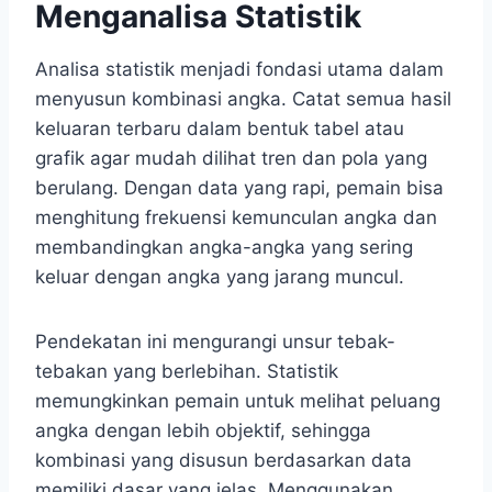
Menganalisa Statistik
Analisa statistik menjadi fondasi utama dalam
menyusun kombinasi angka. Catat semua hasil
keluaran terbaru dalam bentuk tabel atau
grafik agar mudah dilihat tren dan pola yang
berulang. Dengan data yang rapi, pemain bisa
menghitung frekuensi kemunculan angka dan
membandingkan angka-angka yang sering
keluar dengan angka yang jarang muncul.
Pendekatan ini mengurangi unsur tebak-
tebakan yang berlebihan. Statistik
memungkinkan pemain untuk melihat peluang
angka dengan lebih objektif, sehingga
kombinasi yang disusun berdasarkan data
memiliki dasar yang jelas. Menggunakan