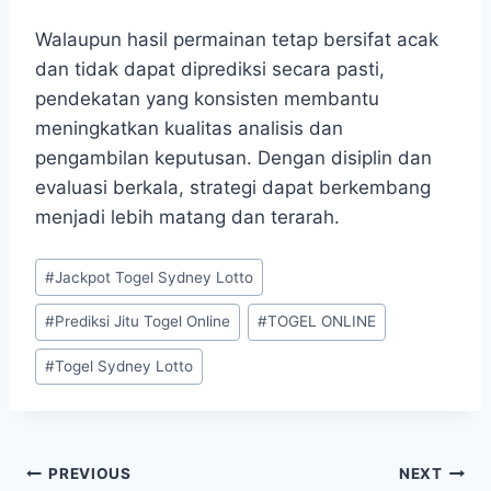
Walaupun hasil permainan tetap bersifat acak
dan tidak dapat diprediksi secara pasti,
pendekatan yang konsisten membantu
meningkatkan kualitas analisis dan
pengambilan keputusan. Dengan disiplin dan
evaluasi berkala, strategi dapat berkembang
menjadi lebih matang dan terarah.
Post
#
Jackpot Togel Sydney Lotto
Tags:
#
Prediksi Jitu Togel Online
#
TOGEL ONLINE
#
Togel Sydney Lotto
Post
PREVIOUS
NEXT