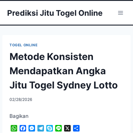
Skip
Prediksi Jitu Togel Online
to
content
TOGEL ONLINE
Metode Konsisten
Mendapatkan Angka
Jitu Togel Sydney Lotto
02/28/2026
Bagikan
W
F
M
T
S
L
X
S