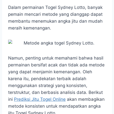
h
a
e
e
k
i
h
a
c
s
l
y
n
a
Dalam permainan Togel Sydney Lotto, banyak
t
e
s
e
p
e
r
pemain mencari metode yang dianggap dapat
s
b
e
g
e
e
membantu menemukan angka jitu dan mudah
A
o
n
r
meraih kemenangan.
p
o
g
a
p
k
e
m
r
Namun, penting untuk memahami bahwa hasil
permainan bersifat acak dan tidak ada metode
yang dapat menjamin kemenangan. Oleh
karena itu, pendekatan terbaik adalah
menggunakan strategi yang konsisten,
terstruktur, dan berbasis analisis data. Berikut
ini
Prediksi Jitu Togel Online
akan membagikan
metode konsisten untuk mendapatkan angka
jitu Togel Sydney Lotto.