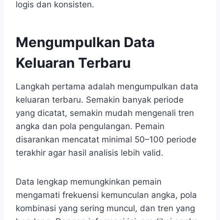
logis dan konsisten.
Mengumpulkan Data
Keluaran Terbaru
Langkah pertama adalah mengumpulkan data
keluaran terbaru. Semakin banyak periode
yang dicatat, semakin mudah mengenali tren
angka dan pola pengulangan. Pemain
disarankan mencatat minimal 50–100 periode
terakhir agar hasil analisis lebih valid.
Data lengkap memungkinkan pemain
mengamati frekuensi kemunculan angka, pola
kombinasi yang sering muncul, dan tren yang