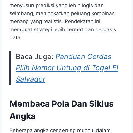
menyusun prediksi yang lebih logis dan
seimbang, meningkatkan peluang kombinasi
menang yang realistis. Pendekatan ini
membuat strategi lebih cermat dan berbasis
data.
Baca Juga:
Panduan Cerdas
Pilih Nomor Untung di Togel El
Salvador
Membaca Pola Dan Siklus
Angka
Beberapa angka cenderung muncul dalam