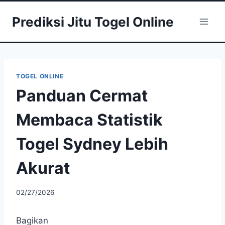
Skip
Prediksi Jitu Togel Online
to
content
TOGEL ONLINE
Panduan Cermat
Membaca Statistik
Togel Sydney Lebih
Akurat
02/27/2026
Bagikan