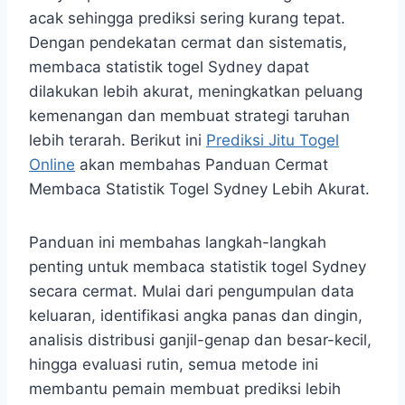
acak sehingga prediksi sering kurang tepat.
Dengan pendekatan cermat dan sistematis,
membaca statistik togel Sydney dapat
dilakukan lebih akurat, meningkatkan peluang
kemenangan dan membuat strategi taruhan
lebih terarah. Berikut ini
Prediksi Jitu Togel
Online
akan membahas Panduan Cermat
Membaca Statistik Togel Sydney Lebih Akurat.
Panduan ini membahas langkah-langkah
penting untuk membaca statistik togel Sydney
secara cermat. Mulai dari pengumpulan data
keluaran, identifikasi angka panas dan dingin,
analisis distribusi ganjil-genap dan besar-kecil,
hingga evaluasi rutin, semua metode ini
membantu pemain membuat prediksi lebih