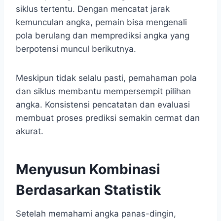
siklus tertentu. Dengan mencatat jarak
kemunculan angka, pemain bisa mengenali
pola berulang dan memprediksi angka yang
berpotensi muncul berikutnya.
Meskipun tidak selalu pasti, pemahaman pola
dan siklus membantu mempersempit pilihan
angka. Konsistensi pencatatan dan evaluasi
membuat proses prediksi semakin cermat dan
akurat.
Menyusun Kombinasi
Berdasarkan Statistik
Setelah memahami angka panas-dingin,