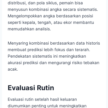
distribusi, dan pola siklus, pemain bisa
menyusun kombinasi angka secara sistematis.
Mengelompokkan angka berdasarkan posisi
seperti kepala, tengah, atau ekor membantu
memudahkan analisis.
Menyaring kombinasi berdasarkan data historis
membuat prediksi lebih fokus dan terarah.
Pendekatan sistematis ini meningkatkan
akurasi prediksi dan mengurangi risiko tebakan
acak.
Evaluasi Rutin
Evaluasi rutin setelah hasil keluaran
diumumkan penting untuk meningkatkan