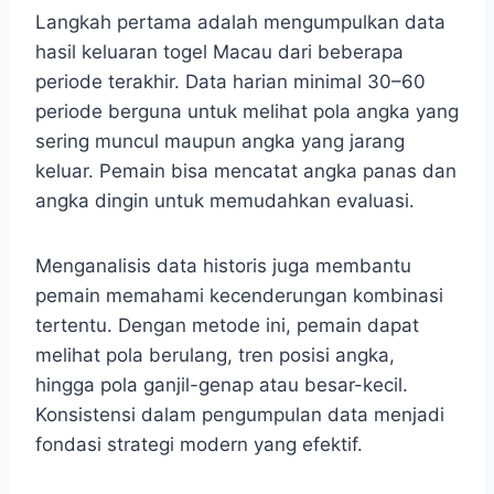
Langkah pertama adalah mengumpulkan data
hasil keluaran togel Macau dari beberapa
periode terakhir. Data harian minimal 30–60
periode berguna untuk melihat pola angka yang
sering muncul maupun angka yang jarang
keluar. Pemain bisa mencatat angka panas dan
angka dingin untuk memudahkan evaluasi.
Menganalisis data historis juga membantu
pemain memahami kecenderungan kombinasi
tertentu. Dengan metode ini, pemain dapat
melihat pola berulang, tren posisi angka,
hingga pola ganjil-genap atau besar-kecil.
Konsistensi dalam pengumpulan data menjadi
fondasi strategi modern yang efektif.