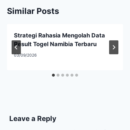
Similar Posts
Strategi Rahasia Mengolah Data
Result Togel Namibia Terbaru
03/09/2026
Leave a Reply