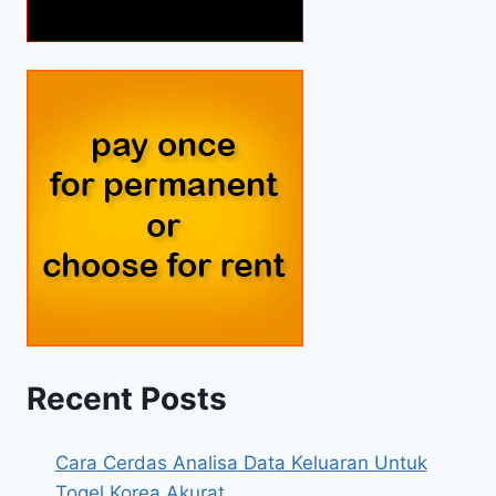
Recent Posts
Cara Cerdas Analisa Data Keluaran Untuk
Togel Korea Akurat