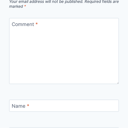
Your email address will not be published.
Required fields are
marked
*
Comment
*
Name
*