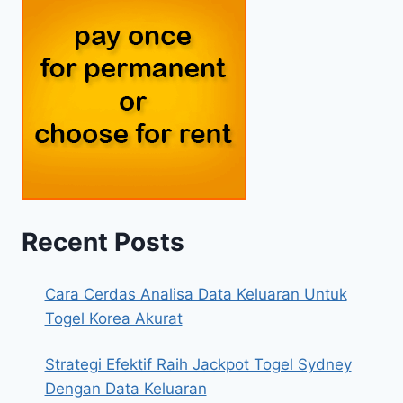
Recent Posts
Cara Cerdas Analisa Data Keluaran Untuk
Togel Korea Akurat
Strategi Efektif Raih Jackpot Togel Sydney
Dengan Data Keluaran