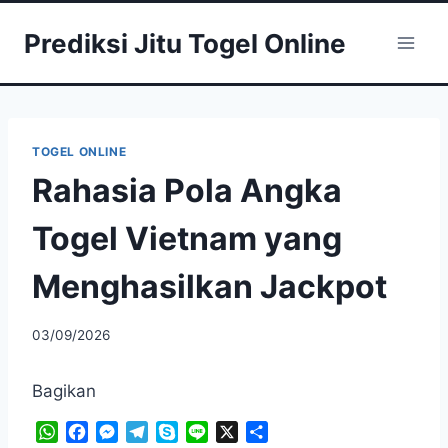
Skip
Prediksi Jitu Togel Online
to
content
TOGEL ONLINE
Rahasia Pola Angka
Togel Vietnam yang
Menghasilkan Jackpot
03/09/2026
Bagikan
W
F
M
T
S
L
X
S