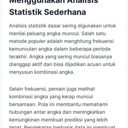
Menggunakan Analisis
Statistik Sederhana
Analisis statistik dasar sering digunakan untuk
menilai peluang angka muncul. Salah satu
metode populer adalah menghitung frekuensi
kemunculan angka dalam beberapa periode
terakhir. Angka yang sering muncul biasanya
dianggap aktif dan bisa dijadikan acuan untuk
menyusun kombinasi angka.
Selain frekuensi, pemain juga melihat
kombinasi angka yang kerap muncul
bersamaan. Pola ini membantu memahami
hubungan antar angka dan meningkatkan
kemungkinan membuat prediksi yang lebih
tepat. Pendekatan berbasis data ini membuat