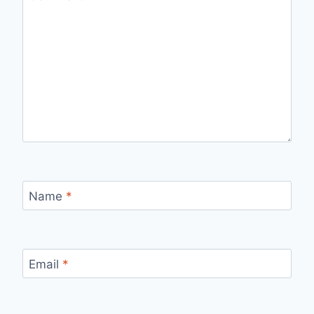
Name
*
Email
*