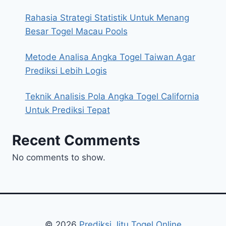
Rahasia Strategi Statistik Untuk Menang
Besar Togel Macau Pools
Metode Analisa Angka Togel Taiwan Agar
Prediksi Lebih Logis
Teknik Analisis Pola Angka Togel California
Untuk Prediksi Tepat
Recent Comments
No comments to show.
© 2026
Prediksi Jitu Togel Online