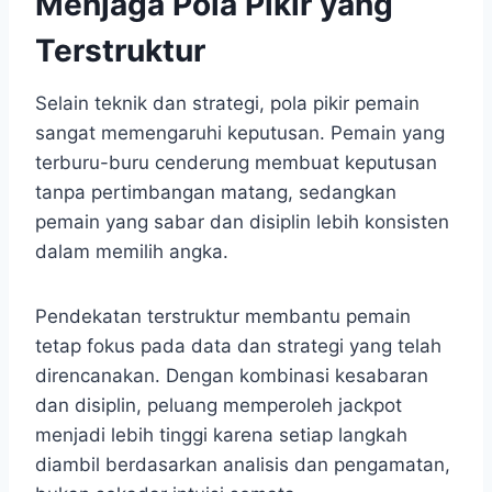
Menjaga Pola Pikir yang
Terstruktur
Selain teknik dan strategi, pola pikir pemain
sangat memengaruhi keputusan. Pemain yang
terburu-buru cenderung membuat keputusan
tanpa pertimbangan matang, sedangkan
pemain yang sabar dan disiplin lebih konsisten
dalam memilih angka.
Pendekatan terstruktur membantu pemain
tetap fokus pada data dan strategi yang telah
direncanakan. Dengan kombinasi kesabaran
dan disiplin, peluang memperoleh jackpot
menjadi lebih tinggi karena setiap langkah
diambil berdasarkan analisis dan pengamatan,