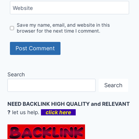
Website
Save my name, email, and website in this
browser for the next time I comment.
Search
Search
NEED BACKLINK HIGH QUALITY and RELEVANT
?
let us help.
click here