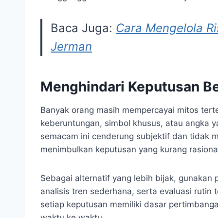
Baca Juga:
Cara Mengelola Ri
Jerman
Menghindari Keputusan Be
Banyak orang masih mempercayai mitos terte
keberuntungan, simbol khusus, atau angka 
semacam ini cenderung subjektif dan tidak me
menimbulkan keputusan yang kurang rasiona
Sebagai alternatif yang lebih bijak, gunakan
analisis tren sederhana, serta evaluasi ruti
setiap keputusan memiliki dasar pertimbangan
waktu ke waktu.