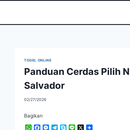
Skip
to
content
TOGEL ONLINE
Panduan Cerdas Pilih N
Salvador
02/27/2026
Bagikan
W
F
M
T
S
L
X
S