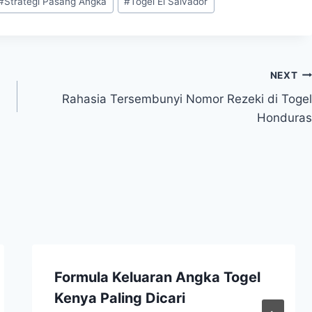
#
Strategi Pasang Angka
#
Togel El Salvador
NEXT
Rahasia Tersembunyi Nomor Rezeki di Togel
Honduras
Formula Keluaran Angka Togel
Kenya Paling Dicari