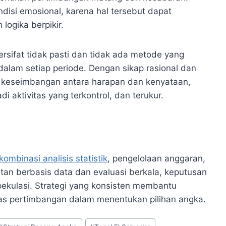
disi emosional, karena hal tersebut dapat
logika berpikir.
ersifat tidak pasti dan tidak ada metode yang
alam setiap periode. Dengan sikap rasional dan
ga keseimbangan antara harapan dan kenyataan,
 aktivitas yang terkontrol, dan terukur.
kombinasi analisis statistik
, pengelolaan anggaran,
atan berbasis data dan evaluasi berkala, keputusan
spekulasi. Strategi yang konsisten membantu
itas pertimbangan dalam menentukan pilihan angka.