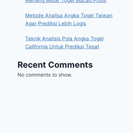
Menang Besar Togel Macau Pools
Metode Analisa Angka Togel Taiwan
Agar Prediksi Lebih Logis
Teknik Analisis Pola Angka Togel
California Untuk Prediksi Tepat
Recent Comments
No comments to show.