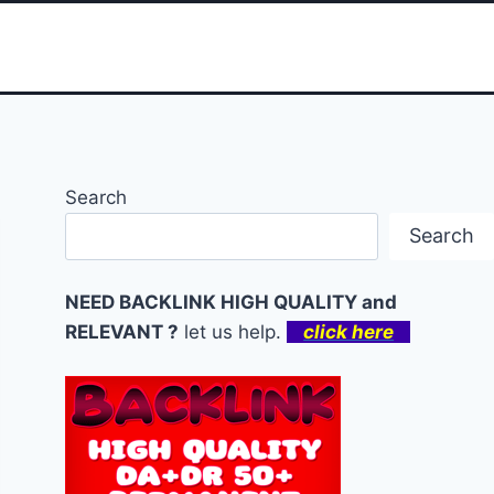
Search
Search
NEED BACKLINK HIGH QUALITY and
RELEVANT ?
let us help.
click here