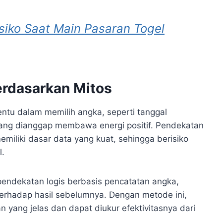
siko Saat Main Pasaran Togel
rdasarkan Mitos
ntu dalam memilih angka, seperti tanggal
yang dianggap membawa energi positif. Pendekatan
miliki dasar data yang kuat, sehingga berisiko
l.
 pendekatan logis berbasis pencatatan angka,
n terhadap hasil sebelumnya. Dengan metode ini,
 yang jelas dan dapat diukur efektivitasnya dari