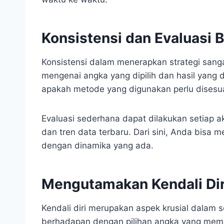
Konsistensi dan Evaluasi 
Konsistensi dalam menerapkan strategi sanga
mengenai angka yang dipilih dan hasil yang 
apakah metode yang digunakan perlu disesua
Evaluasi sederhana dapat dilakukan setiap a
dan tren data terbaru. Dari sini, Anda bisa
dengan dinamika yang ada.
Mengutamakan Kendali Diri
Kendali diri merupakan aspek krusial dalam 
berhadapan dengan pilihan angka yang mem