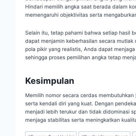
Hindari memilih angka saat berada dalam kon
memengaruhi objektivitas serta mengaburkan 
Selain itu, tetap pahami bahwa setiap hasil b
dapat menjamin keberhasilan secara mutlak d
pola pikir yang realistis, Anda dapat menja
sehingga proses pemilihan angka tetap menjadi
Kesimpulan
Memilih nomor secara cerdas membutuhkan
serta kendali diri yang kuat. Dengan pendek
menjadi lebih terukur dan tidak didominasi 
menjaga stabilitas serta meningkatkan kual
Post