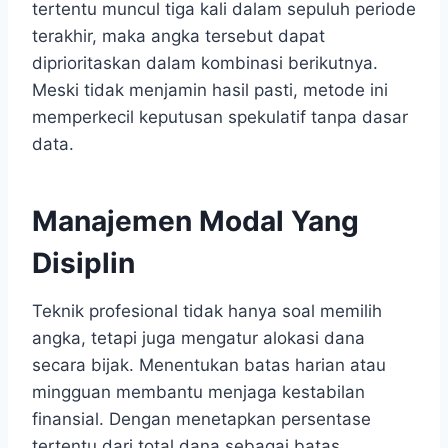
tertentu muncul tiga kali dalam sepuluh periode
terakhir, maka angka tersebut dapat
diprioritaskan dalam kombinasi berikutnya.
Meski tidak menjamin hasil pasti, metode ini
memperkecil keputusan spekulatif tanpa dasar
data.
Manajemen Modal Yang
Disiplin
Teknik profesional tidak hanya soal memilih
angka, tetapi juga mengatur alokasi dana
secara bijak. Menentukan batas harian atau
mingguan membantu menjaga kestabilan
finansial. Dengan menetapkan persentase
tertentu dari total dana sebagai batas