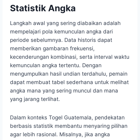
Statistik Angka
Langkah awal yang sering diabaikan adalah
mempelajari pola kemunculan angka dari
periode sebelumnya. Data historis dapat
memberikan gambaran frekuensi,
kecenderungan kombinasi, serta interval waktu
kemunculan angka tertentu. Dengan
mengumpulkan hasil undian terdahulu, pemain
dapat membuat tabel sederhana untuk melihat
angka mana yang sering muncul dan mana
yang jarang terlihat.
Dalam konteks Togel Guatemala, pendekatan
berbasis statistik membantu menyaring pilihan
agar lebih rasional. Misalnya, jika angka