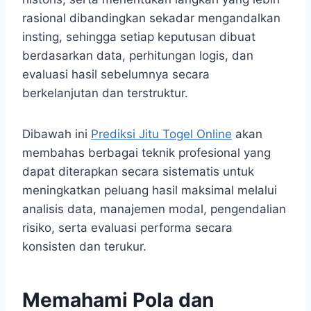
rasional dibandingkan sekadar mengandalkan
insting, sehingga setiap keputusan dibuat
berdasarkan data, perhitungan logis, dan
evaluasi hasil sebelumnya secara
berkelanjutan dan terstruktur.
Dibawah ini
Prediksi Jitu Togel Online
akan
membahas berbagai teknik profesional yang
dapat diterapkan secara sistematis untuk
meningkatkan peluang hasil maksimal melalui
analisis data, manajemen modal, pengendalian
risiko, serta evaluasi performa secara
konsisten dan terukur.
Memahami Pola dan