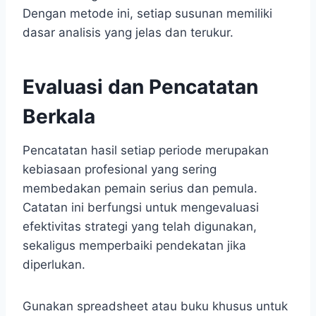
Dengan metode ini, setiap susunan memiliki
dasar analisis yang jelas dan terukur.
Evaluasi dan Pencatatan
Berkala
Pencatatan hasil setiap periode merupakan
kebiasaan profesional yang sering
membedakan pemain serius dan pemula.
Catatan ini berfungsi untuk mengevaluasi
efektivitas strategi yang telah digunakan,
sekaligus memperbaiki pendekatan jika
diperlukan.
Gunakan spreadsheet atau buku khusus untuk