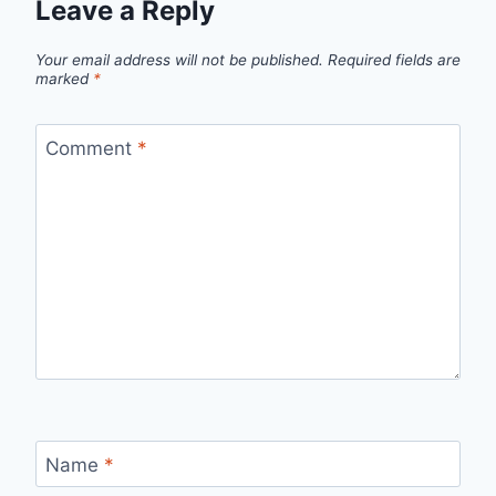
Leave a Reply
Your email address will not be published.
Required fields are
marked
*
Comment
*
Name
*