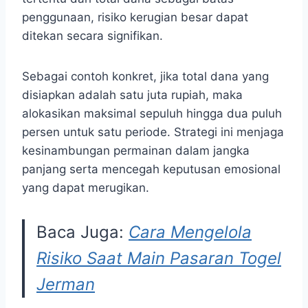
penggunaan, risiko kerugian besar dapat
ditekan secara signifikan.
Sebagai contoh konkret, jika total dana yang
disiapkan adalah satu juta rupiah, maka
alokasikan maksimal sepuluh hingga dua puluh
persen untuk satu periode. Strategi ini menjaga
kesinambungan permainan dalam jangka
panjang serta mencegah keputusan emosional
yang dapat merugikan.
Baca Juga:
Cara Mengelola
Risiko Saat Main Pasaran Togel
Jerman