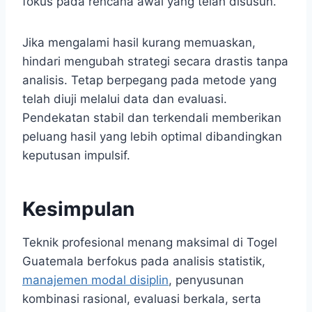
fokus pada rencana awal yang telah disusun.
Jika mengalami hasil kurang memuaskan,
hindari mengubah strategi secara drastis tanpa
analisis. Tetap berpegang pada metode yang
telah diuji melalui data dan evaluasi.
Pendekatan stabil dan terkendali memberikan
peluang hasil yang lebih optimal dibandingkan
keputusan impulsif.
Kesimpulan
Teknik profesional menang maksimal di Togel
Guatemala berfokus pada analisis statistik,
manajemen modal disiplin
, penyusunan
kombinasi rasional, evaluasi berkala, serta