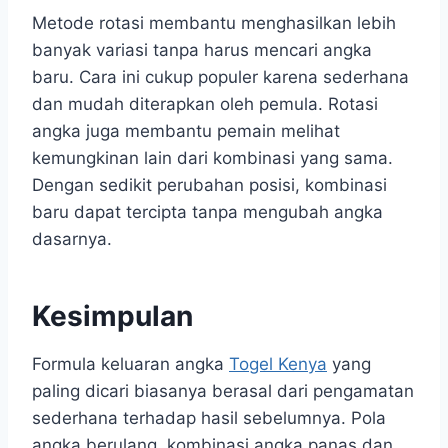
Metode rotasi membantu menghasilkan lebih
banyak variasi tanpa harus mencari angka
baru. Cara ini cukup populer karena sederhana
dan mudah diterapkan oleh pemula. Rotasi
angka juga membantu pemain melihat
kemungkinan lain dari kombinasi yang sama.
Dengan sedikit perubahan posisi, kombinasi
baru dapat tercipta tanpa mengubah angka
dasarnya.
Kesimpulan
Formula keluaran angka
Togel Kenya
yang
paling dicari biasanya berasal dari pengamatan
sederhana terhadap hasil sebelumnya. Pola
angka berulang, kombinasi angka panas dan