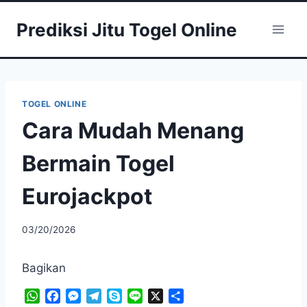
Skip
Prediksi Jitu Togel Online
to
content
TOGEL ONLINE
Cara Mudah Menang
Bermain Togel
Eurojackpot
03/20/2026
Bagikan
W
F
M
T
S
L
X
S