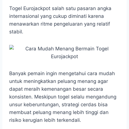
h
a
e
e
k
i
h
a
c
s
l
y
n
a
Togel Eurojackpot salah satu pasaran angka
t
e
s
e
p
e
r
internasional yang cukup diminati karena
s
b
e
g
e
e
menawarkan ritme pengeluaran yang relatif
A
o
n
r
stabil.
p
o
g
a
p
k
e
m
r
Banyak pemain ingin mengetahui cara mudah
untuk meningkatkan peluang menang agar
dapat meraih kemenangan besar secara
konsisten. Meskipun togel selalu mengandung
unsur keberuntungan, strategi cerdas bisa
membuat peluang menang lebih tinggi dan
risiko kerugian lebih terkendali.