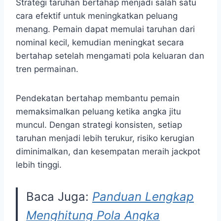
Strategi taruhan bertahap menjadi salah satu
cara efektif untuk meningkatkan peluang
menang. Pemain dapat memulai taruhan dari
nominal kecil, kemudian meningkat secara
bertahap setelah mengamati pola keluaran dan
tren permainan.
Pendekatan bertahap membantu pemain
memaksimalkan peluang ketika angka jitu
muncul. Dengan strategi konsisten, setiap
taruhan menjadi lebih terukur, risiko kerugian
diminimalkan, dan kesempatan meraih jackpot
lebih tinggi.
Baca Juga:
Panduan Lengkap
Menghitung Pola Angka