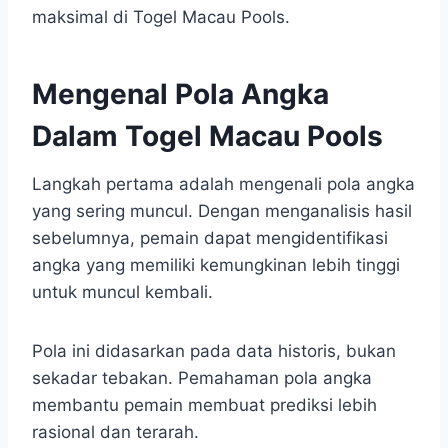
maksimal di Togel Macau Pools.
Mengenal Pola Angka
Dalam Togel Macau Pools
Langkah pertama adalah mengenali pola angka
yang sering muncul. Dengan menganalisis hasil
sebelumnya, pemain dapat mengidentifikasi
angka yang memiliki kemungkinan lebih tinggi
untuk muncul kembali.
Pola ini didasarkan pada data historis, bukan
sekadar tebakan. Pemahaman pola angka
membantu pemain membuat prediksi lebih
rasional dan terarah.