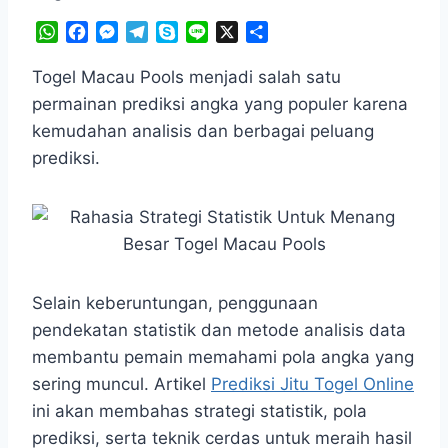
W
F
M
T
S
L
X
S
h
a
e
e
k
i
h
a
c
s
l
y
n
a
Togel Macau Pools menjadi salah satu
t
e
s
e
p
e
r
permainan prediksi angka yang populer karena
s
b
e
g
e
e
kemudahan analisis dan berbagai peluang
A
o
n
r
prediksi.
p
o
g
a
p
k
e
m
r
Selain keberuntungan, penggunaan
pendekatan statistik dan metode analisis data
membantu pemain memahami pola angka yang
sering muncul. Artikel
Prediksi Jitu Togel Online
ini akan membahas strategi statistik, pola
prediksi, serta teknik cerdas untuk meraih hasil