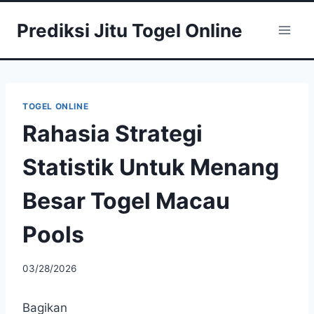
Skip
Prediksi Jitu Togel Online
to
content
TOGEL ONLINE
Rahasia Strategi
Statistik Untuk Menang
Besar Togel Macau
Pools
03/28/2026
Bagikan