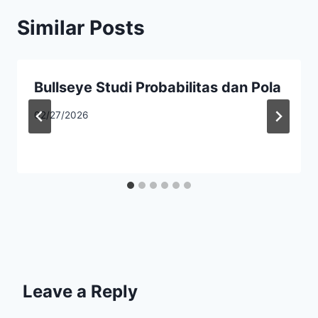
Similar Posts
Bullseye Studi Probabilitas dan Pola
02/27/2026
Leave a Reply