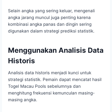
Selain angka yang sering keluar, mengenali
angka jarang muncul juga penting karena
kombinasi angka panas dan dingin sering
digunakan dalam strategi prediksi statistik.
Menggunakan Analisis Data
Historis
Analisis data historis menjadi kunci untuk
strategi statistik. Pemain dapat mencatat hasil
Togel Macau Pools sebelumnya dan
menghitung frekuensi kemunculan masing-
masing angka.