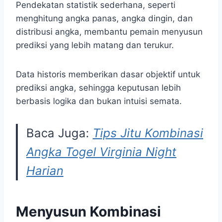
Pendekatan statistik sederhana, seperti
menghitung angka panas, angka dingin, dan
distribusi angka, membantu pemain menyusun
prediksi yang lebih matang dan terukur.
Data historis memberikan dasar objektif untuk
prediksi angka, sehingga keputusan lebih
berbasis logika dan bukan intuisi semata.
Baca Juga:
Tips Jitu Kombinasi
Angka Togel Virginia Night
Harian
Menyusun Kombinasi