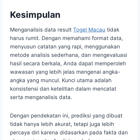
Kesimpulan
Menganalisis data result
Togel Macau
tidak
harus rumit. Dengan memahami format data,
menyusun catatan yang rapi, menggunakan
metode analisis sederhana, dan mengevaluasi
hasil secara berkala, Anda dapat memperoleh
wawasan yang lebih jelas mengenai angka-
angka yang muncul. Kunci utama adalah
konsistensi dan ketelitian dalam mencatat
serta menganalisis data.
Dengan pendekatan ini, prediksi yang dibuat
tidak hanya lebih akurat, tetapi juga lebih
percaya diri karena didasarkan pada fakta dan