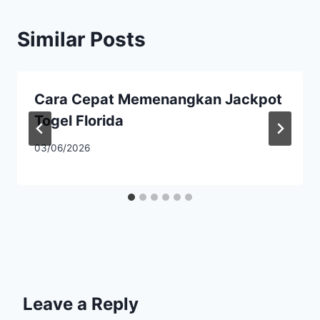
Similar Posts
Cara Cepat Memenangkan Jackpot
Togel Florida
03/06/2026
Leave a Reply