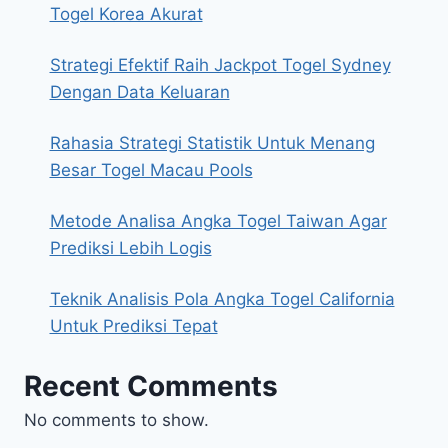
Togel Korea Akurat
Strategi Efektif Raih Jackpot Togel Sydney
Dengan Data Keluaran
Rahasia Strategi Statistik Untuk Menang
Besar Togel Macau Pools
Metode Analisa Angka Togel Taiwan Agar
Prediksi Lebih Logis
Teknik Analisis Pola Angka Togel California
Untuk Prediksi Tepat
Recent Comments
No comments to show.