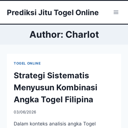
Skip
Prediksi Jitu Togel Online
to
content
Author: Charlot
TOGEL ONLINE
Strategi Sistematis
Menyusun Kombinasi
Angka Togel Filipina
03/06/2026
Dalam konteks analisis angka Togel