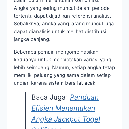
dasar dalam menentukan kombinasi.
Angka yang sering muncul dalam periode
tertentu dapat dijadikan referensi analitis.
Sebaliknya, angka yang jarang muncul juga
dapat dianalisis untuk melihat distribusi
jangka panjang.
Beberapa pemain mengombinasikan
keduanya untuk menciptakan variasi yang
lebih seimbang. Namun, setiap angka tetap
memiliki peluang yang sama dalam setiap
undian karena sistem bersifat acak.
Baca Juga:
Panduan
Efisien Menemukan
Angka Jackpot Togel