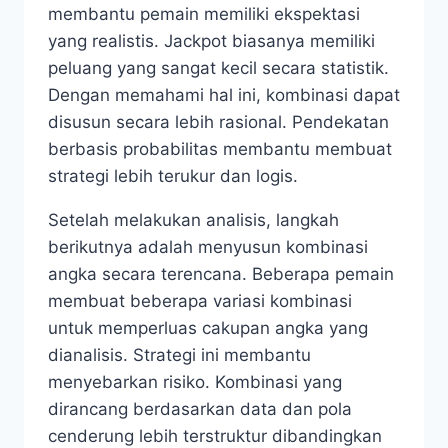
membantu pemain memiliki ekspektasi
yang realistis. Jackpot biasanya memiliki
peluang yang sangat kecil secara statistik.
Dengan memahami hal ini, kombinasi dapat
disusun secara lebih rasional. Pendekatan
berbasis probabilitas membantu membuat
strategi lebih terukur dan logis.
Setelah melakukan analisis, langkah
berikutnya adalah menyusun kombinasi
angka secara terencana. Beberapa pemain
membuat beberapa variasi kombinasi
untuk memperluas cakupan angka yang
dianalisis. Strategi ini membantu
menyebarkan risiko. Kombinasi yang
dirancang berdasarkan data dan pola
cenderung lebih terstruktur dibandingkan