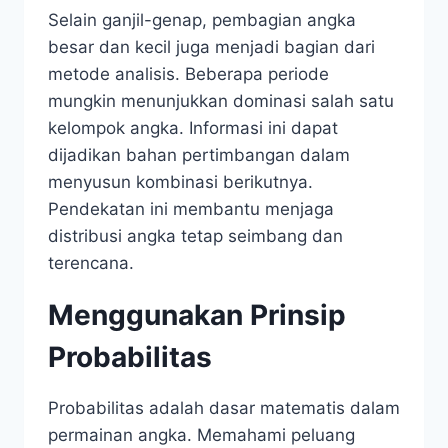
Selain ganjil-genap, pembagian angka
besar dan kecil juga menjadi bagian dari
metode analisis. Beberapa periode
mungkin menunjukkan dominasi salah satu
kelompok angka. Informasi ini dapat
dijadikan bahan pertimbangan dalam
menyusun kombinasi berikutnya.
Pendekatan ini membantu menjaga
distribusi angka tetap seimbang dan
terencana.
Menggunakan Prinsip
Probabilitas
Probabilitas adalah dasar matematis dalam
permainan angka. Memahami peluang