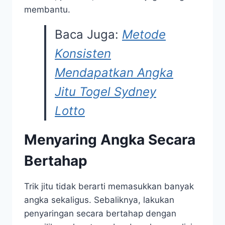
membantu.
Baca Juga:
Metode
Konsisten
Mendapatkan Angka
Jitu Togel Sydney
Lotto
Menyaring Angka Secara
Bertahap
Trik jitu tidak berarti memasukkan banyak
angka sekaligus. Sebaliknya, lakukan
penyaringan secara bertahap dengan