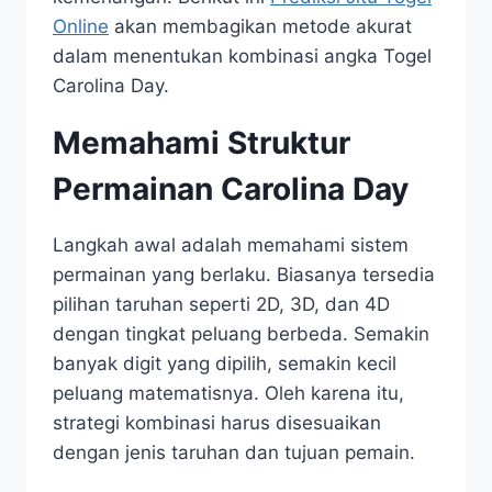
Online
akan membagikan metode akurat
dalam menentukan kombinasi angka Togel
Carolina Day.
Memahami Struktur
Permainan Carolina Day
Langkah awal adalah memahami sistem
permainan yang berlaku. Biasanya tersedia
pilihan taruhan seperti 2D, 3D, dan 4D
dengan tingkat peluang berbeda. Semakin
banyak digit yang dipilih, semakin kecil
peluang matematisnya. Oleh karena itu,
strategi kombinasi harus disesuaikan
dengan jenis taruhan dan tujuan pemain.