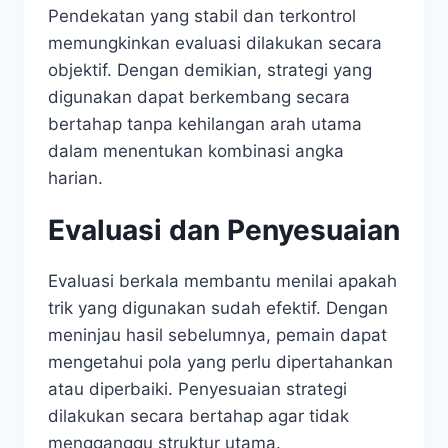
Pendekatan yang stabil dan terkontrol
memungkinkan evaluasi dilakukan secara
objektif. Dengan demikian, strategi yang
digunakan dapat berkembang secara
bertahap tanpa kehilangan arah utama
dalam menentukan kombinasi angka
harian.
Evaluasi dan Penyesuaian
Evaluasi berkala membantu menilai apakah
trik yang digunakan sudah efektif. Dengan
meninjau hasil sebelumnya, pemain dapat
mengetahui pola yang perlu dipertahankan
atau diperbaiki. Penyesuaian strategi
dilakukan secara bertahap agar tidak
mengganggu struktur utama.