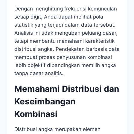
Dengan menghitung frekuensi kemunculan
setiap digit, Anda dapat melihat pola
statistik yang terjadi dalam data tersebut.
Analisis ini tidak mengubah peluang dasar,
tetapi membantu memahami karakteristik
distribusi angka. Pendekatan berbasis data
membuat proses penyusunan kombinasi
lebih objektif dibandingkan memilih angka
tanpa dasar analitis.
Memahami Distribusi dan
Keseimbangan
Kombinasi
Distribusi angka merupakan elemen