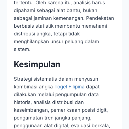
tertentu. Oleh karena itu, analisis harus
dipahami sebagai alat bantu, bukan
sebagai jaminan kemenangan. Pendekatan
berbasis statistik membantu memahami
distribusi angka, tetapi tidak
menghilangkan unsur peluang dalam
sistem.
Kesimpulan
Strategi sistematis dalam menyusun
kombinasi angka
Togel Filipina
dapat
dilakukan melalui pengumpulan data
historis, analisis distribusi dan
keseimbangan, pemeriksaan posisi digit,
pengamatan tren jangka panjang,
penggunaan alat digital, evaluasi berkala,