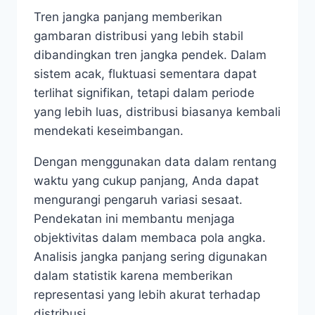
Tren jangka panjang memberikan
gambaran distribusi yang lebih stabil
dibandingkan tren jangka pendek. Dalam
sistem acak, fluktuasi sementara dapat
terlihat signifikan, tetapi dalam periode
yang lebih luas, distribusi biasanya kembali
mendekati keseimbangan.
Dengan menggunakan data dalam rentang
waktu yang cukup panjang, Anda dapat
mengurangi pengaruh variasi sesaat.
Pendekatan ini membantu menjaga
objektivitas dalam membaca pola angka.
Analisis jangka panjang sering digunakan
dalam statistik karena memberikan
representasi yang lebih akurat terhadap
distribusi.