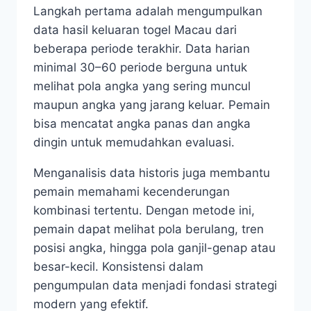
Langkah pertama adalah mengumpulkan
data hasil keluaran togel Macau dari
beberapa periode terakhir. Data harian
minimal 30–60 periode berguna untuk
melihat pola angka yang sering muncul
maupun angka yang jarang keluar. Pemain
bisa mencatat angka panas dan angka
dingin untuk memudahkan evaluasi.
Menganalisis data historis juga membantu
pemain memahami kecenderungan
kombinasi tertentu. Dengan metode ini,
pemain dapat melihat pola berulang, tren
posisi angka, hingga pola ganjil-genap atau
besar-kecil. Konsistensi dalam
pengumpulan data menjadi fondasi strategi
modern yang efektif.