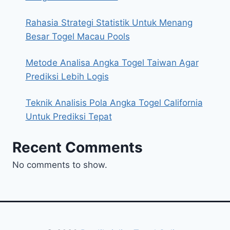
Rahasia Strategi Statistik Untuk Menang
Besar Togel Macau Pools
Metode Analisa Angka Togel Taiwan Agar
Prediksi Lebih Logis
Teknik Analisis Pola Angka Togel California
Untuk Prediksi Tepat
Recent Comments
No comments to show.