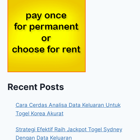
Recent Posts
Cara Cerdas Analisa Data Keluaran Untuk
Togel Korea Akurat
Strategi Efektif Raih Jackpot Togel Sydney
Dengan Data Keluaran