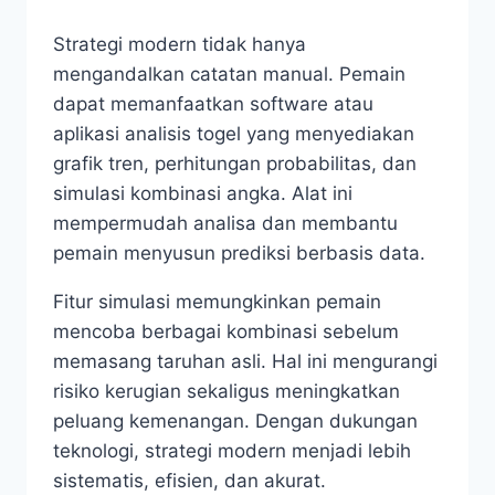
Strategi modern tidak hanya
mengandalkan catatan manual. Pemain
dapat memanfaatkan software atau
aplikasi analisis togel yang menyediakan
grafik tren, perhitungan probabilitas, dan
simulasi kombinasi angka. Alat ini
mempermudah analisa dan membantu
pemain menyusun prediksi berbasis data.
Fitur simulasi memungkinkan pemain
mencoba berbagai kombinasi sebelum
memasang taruhan asli. Hal ini mengurangi
risiko kerugian sekaligus meningkatkan
peluang kemenangan. Dengan dukungan
teknologi, strategi modern menjadi lebih
sistematis, efisien, dan akurat.