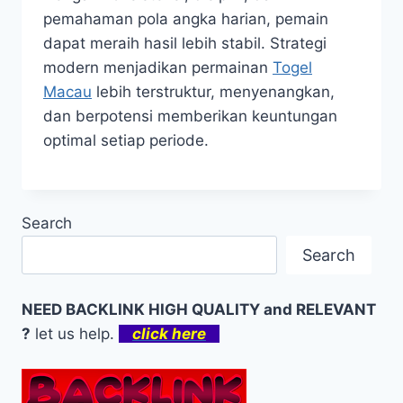
pemahaman pola angka harian, pemain
dapat meraih hasil lebih stabil. Strategi
modern menjadikan permainan
Togel
Macau
lebih terstruktur, menyenangkan,
dan berpotensi memberikan keuntungan
optimal setiap periode.
Search
Search
NEED BACKLINK HIGH QUALITY and RELEVANT
?
let us help.
click here