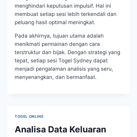
menghindari keputusan impulsif. Hal ini
membuat setiap sesi lebih terkendali dan
peluang hasil optimal meningkat.
Pada akhirnya, tujuan utama adalah
menikmati permainan dengan cara
terstruktur dan bijak. Dengan strategi yang
tepat, setiap sesi Togel Sydney dapat
menjadi pengalaman analisis yang seru,
menyenangkan, dan bermanfaat.
TOGEL ONLINE
Analisa Data Keluaran