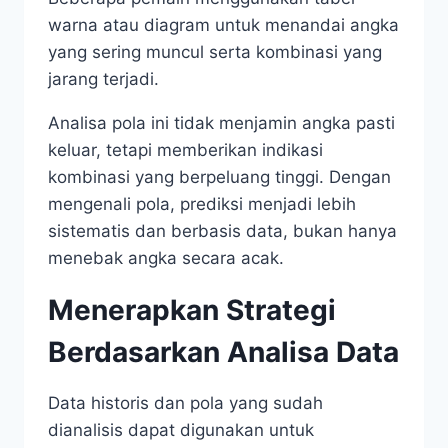
warna atau diagram untuk menandai angka
yang sering muncul serta kombinasi yang
jarang terjadi.
Analisa pola ini tidak menjamin angka pasti
keluar, tetapi memberikan indikasi
kombinasi yang berpeluang tinggi. Dengan
mengenali pola, prediksi menjadi lebih
sistematis dan berbasis data, bukan hanya
menebak angka secara acak.
Menerapkan Strategi
Berdasarkan Analisa Data
Data historis dan pola yang sudah
dianalisis dapat digunakan untuk