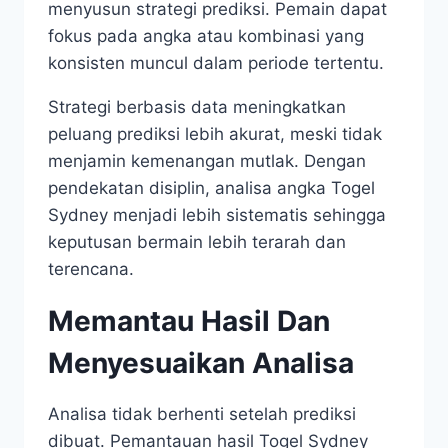
menyusun strategi prediksi. Pemain dapat
fokus pada angka atau kombinasi yang
konsisten muncul dalam periode tertentu.
Strategi berbasis data meningkatkan
peluang prediksi lebih akurat, meski tidak
menjamin kemenangan mutlak. Dengan
pendekatan disiplin, analisa angka Togel
Sydney menjadi lebih sistematis sehingga
keputusan bermain lebih terarah dan
terencana.
Memantau Hasil Dan
Menyesuaikan Analisa
Analisa tidak berhenti setelah prediksi
dibuat. Pemantauan hasil Togel Sydney