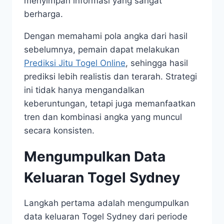
menyimpan informasi yang sangat
berharga.
Dengan memahami pola angka dari hasil
sebelumnya, pemain dapat melakukan
Prediksi Jitu Togel Online
, sehingga hasil
prediksi lebih realistis dan terarah. Strategi
ini tidak hanya mengandalkan
keberuntungan, tetapi juga memanfaatkan
tren dan kombinasi angka yang muncul
secara konsisten.
Mengumpulkan Data
Keluaran Togel Sydney
Langkah pertama adalah mengumpulkan
data keluaran Togel Sydney dari periode