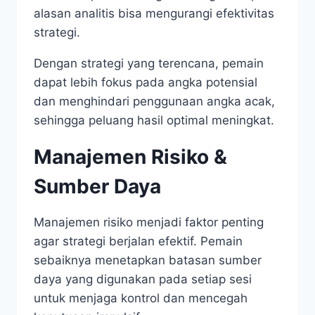
alasan analitis bisa mengurangi efektivitas
strategi.
Dengan strategi yang terencana, pemain
dapat lebih fokus pada angka potensial
dan menghindari penggunaan angka acak,
sehingga peluang hasil optimal meningkat.
Manajemen Risiko &
Sumber Daya
Manajemen risiko menjadi faktor penting
agar strategi berjalan efektif. Pemain
sebaiknya menetapkan batasan sumber
daya yang digunakan pada setiap sesi
untuk menjaga kontrol dan mencegah