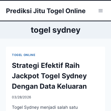
Skip
Prediksi Jitu Togel Online
to
content
togel sydney
TOGEL ONLINE
Strategi Efektif Raih
Jackpot Togel Sydney
Dengan Data Keluaran
03/28/2026
Togel Sydney menjadi salah satu