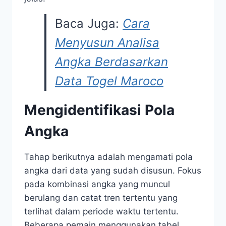
Baca Juga:
Cara
Menyusun Analisa
Angka Berdasarkan
Data Togel Maroco
Mengidentifikasi Pola
Angka
Tahap berikutnya adalah mengamati pola
angka dari data yang sudah disusun. Fokus
pada kombinasi angka yang muncul
berulang dan catat tren tertentu yang
terlihat dalam periode waktu tertentu.
Beberapa pemain menggunakan tabel