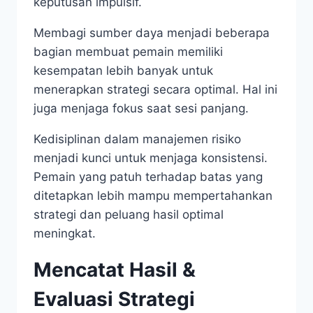
keputusan impulsif.
Membagi sumber daya menjadi beberapa
bagian membuat pemain memiliki
kesempatan lebih banyak untuk
menerapkan strategi secara optimal. Hal ini
juga menjaga fokus saat sesi panjang.
Kedisiplinan dalam manajemen risiko
menjadi kunci untuk menjaga konsistensi.
Pemain yang patuh terhadap batas yang
ditetapkan lebih mampu mempertahankan
strategi dan peluang hasil optimal
meningkat.
Mencatat Hasil &
Evaluasi Strategi