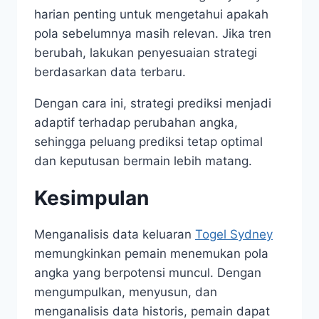
harian penting untuk mengetahui apakah
pola sebelumnya masih relevan. Jika tren
berubah, lakukan penyesuaian strategi
berdasarkan data terbaru.
Dengan cara ini, strategi prediksi menjadi
adaptif terhadap perubahan angka,
sehingga peluang prediksi tetap optimal
dan keputusan bermain lebih matang.
Kesimpulan
Menganalisis data keluaran
Togel Sydney
memungkinkan pemain menemukan pola
angka yang berpotensi muncul. Dengan
mengumpulkan, menyusun, dan
menganalisis data historis, pemain dapat