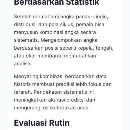
Berdasarkan Statistik
Setelah memahami angka panas-dingin,
distribusi, dan pola siklus, pemain bisa
menyusun kombinasi angka secara
sistematis. Mengelompokkan angka
berdasarkan posisi seperti kepala, tengah,
atau ekor membantu memudahkan
analisis.
Menyaring kombinasi berdasarkan data
historis membuat prediksi lebih fokus dan
terarah. Pendekatan sistematis ini
meningkatkan akurasi prediksi dan
mengurangi risiko tebakan acak.
Evaluasi Rutin