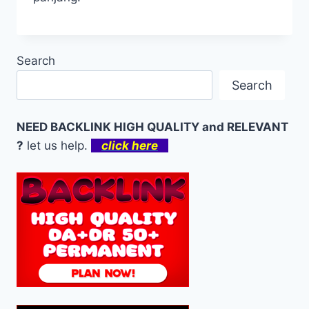
Search
Search
NEED BACKLINK HIGH QUALITY and RELEVANT
?
let us help.
click here