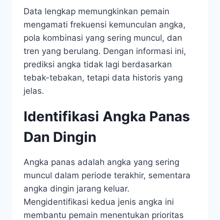
Data lengkap memungkinkan pemain
mengamati frekuensi kemunculan angka,
pola kombinasi yang sering muncul, dan
tren yang berulang. Dengan informasi ini,
prediksi angka tidak lagi berdasarkan
tebak-tebakan, tetapi data historis yang
jelas.
Identifikasi Angka Panas
Dan Dingin
Angka panas adalah angka yang sering
muncul dalam periode terakhir, sementara
angka dingin jarang keluar.
Mengidentifikasi kedua jenis angka ini
membantu pemain menentukan prioritas