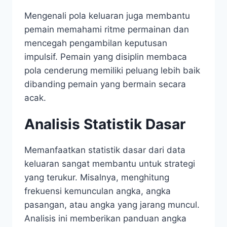
Mengenali pola keluaran juga membantu
pemain memahami ritme permainan dan
mencegah pengambilan keputusan
impulsif. Pemain yang disiplin membaca
pola cenderung memiliki peluang lebih baik
dibanding pemain yang bermain secara
acak.
Analisis Statistik Dasar
Memanfaatkan statistik dasar dari data
keluaran sangat membantu untuk strategi
yang terukur. Misalnya, menghitung
frekuensi kemunculan angka, angka
pasangan, atau angka yang jarang muncul.
Analisis ini memberikan panduan angka