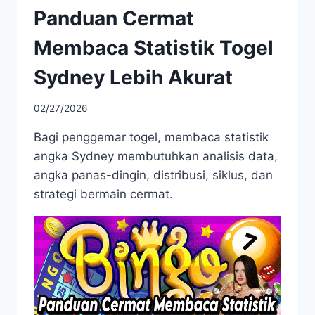
Panduan Cermat
Membaca Statistik Togel
Sydney Lebih Akurat
02/27/2026
Bagi penggemar togel, membaca statistik
angka Sydney membutuhkan analisis data,
angka panas-dingin, distribusi, siklus, dan
strategi bermain cermat.