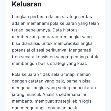
Keluaran
Langkah pertama dalam strategi cerdas
adalah memahami pola keluaran yang telah
terjadi sebelumnya. Data historis
memberikan gambaran tren angka yang
bisa dianalisis untuk memprediksi angka
potensial di sesi berikutnya. Mengamati
tren secara konsisten sangat penting untuk
membangun basis strategi yang kuat.
Pola keluaran tidak selalu tetap, namun
dengan catatan yang baik, pemain bisa
mengenali angka yang sering muncul atau
jarang muncul. Analisis sederhana ini
membantu membuat strategi lebih logis
dan mengurangi keputusan acak.