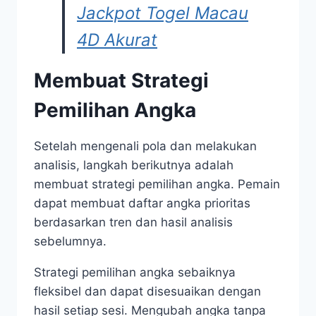
Jackpot Togel Macau
4D Akurat
Membuat Strategi
Pemilihan Angka
Setelah mengenali pola dan melakukan
analisis, langkah berikutnya adalah
membuat strategi pemilihan angka. Pemain
dapat membuat daftar angka prioritas
berdasarkan tren dan hasil analisis
sebelumnya.
Strategi pemilihan angka sebaiknya
fleksibel dan dapat disesuaikan dengan
hasil setiap sesi. Mengubah angka tanpa