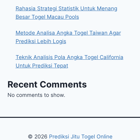
Rahasia Strategi Statistik Untuk Menang
Besar Togel Macau Pools
Metode Analisa Angka Togel Taiwan Agar
Prediksi Lebih Logis
Teknik Analisis Pola Angka Togel California
Untuk Prediksi Tepat
Recent Comments
No comments to show.
© 2026
Prediksi Jitu Togel Online