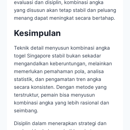
evaluasi dan disiplin, kombinasi angka
yang disusun akan tetap stabil dan peluang
menang dapat meningkat secara bertahap.
Kesimpulan
Teknik detail menyusun kombinasi angka
togel Singapore stabil bukan sekadar
mengandalkan keberuntungan, melainkan
memerlukan pemahaman pola, analisa
statistik, dan pengamatan tren angka
secara konsisten. Dengan metode yang
terstruktur, pemain bisa menyusun
kombinasi angka yang lebih rasional dan
seimbang.
Disiplin dalam menerapkan strategi dan