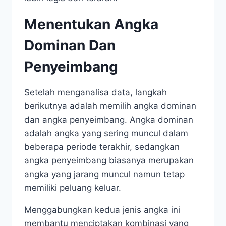
Menentukan Angka
Dominan Dan
Penyeimbang
Setelah menganalisa data, langkah
berikutnya adalah memilih angka dominan
dan angka penyeimbang. Angka dominan
adalah angka yang sering muncul dalam
beberapa periode terakhir, sedangkan
angka penyeimbang biasanya merupakan
angka yang jarang muncul namun tetap
memiliki peluang keluar.
Menggabungkan kedua jenis angka ini
membantu menciptakan kombinasi yang