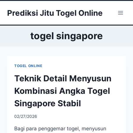
Skip
Prediksi Jitu Togel Online
to
content
togel singapore
TOGEL ONLINE
Teknik Detail Menyusun
Kombinasi Angka Togel
Singapore Stabil
02/27/2026
Bagi para penggemar togel, menyusun