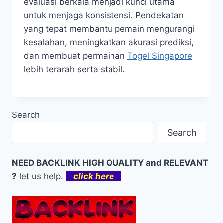
evaluasi berkala menjadi kunci utama
untuk menjaga konsistensi. Pendekatan
yang tepat membantu pemain mengurangi
kesalahan, meningkatkan akurasi prediksi,
dan membuat permainan
Togel Singapore
lebih terarah serta stabil.
Search
Search
NEED BACKLINK HIGH QUALITY and RELEVANT
?
let us help.
click here