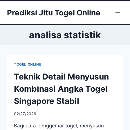
Skip
Prediksi Jitu Togel Online
to
content
analisa statistik
TOGEL ONLINE
Teknik Detail Menyusun
Kombinasi Angka Togel
Singapore Stabil
02/27/2026
Bagi para penggemar togel, menyusun