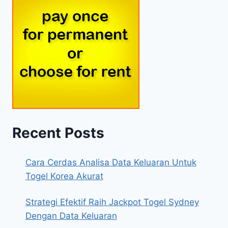
Recent Posts
Cara Cerdas Analisa Data Keluaran Untuk
Togel Korea Akurat
Strategi Efektif Raih Jackpot Togel Sydney
Dengan Data Keluaran