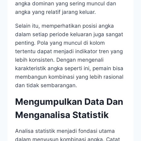
angka dominan yang sering muncul dan
angka yang relatif jarang keluar.
Selain itu, memperhatikan posisi angka
dalam setiap periode keluaran juga sangat
penting. Pola yang muncul di kolom
tertentu dapat menjadi indikator tren yang
lebih konsisten. Dengan mengenali
karakteristik angka seperti ini, pemain bisa
membangun kombinasi yang lebih rasional
dan tidak sembarangan.
Mengumpulkan Data Dan
Menganalisa Statistik
Analisa statistik menjadi fondasi utama
dalam menyusun kombinasi angka. Catat