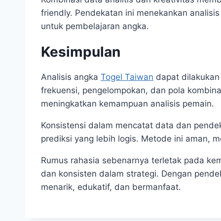
friendly. Pendekatan ini menekankan analisi
untuk pembelajaran angka.
Kesimpulan
Analisis angka
Togel Taiwan
dapat dilakukan 
frekuensi, pengelompokan, dan pola kombinas
meningkatkan kemampuan analisis pemain.
Konsistensi dalam mencatat data dan pende
prediksi yang lebih logis. Metode ini aman, 
Rumus rahasia sebenarnya terletak pada kema
dan konsisten dalam strategi. Dengan pende
menarik, edukatif, dan bermanfaat.