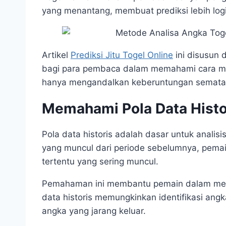
yang menantang, membuat prediksi lebih logi
Artikel
Prediksi Jitu Togel Online
ini disusun
bagi para pembaca dalam memahami cara men
hanya mengandalkan keberuntungan semata
Memahami Pola Data Histo
Pola data historis adalah dasar untuk analis
yang muncul dari periode sebelumnya, pemai
tertentu yang sering muncul.
Pemahaman ini membantu pemain dalam membu
data historis memungkinkan identifikasi an
angka yang jarang keluar.