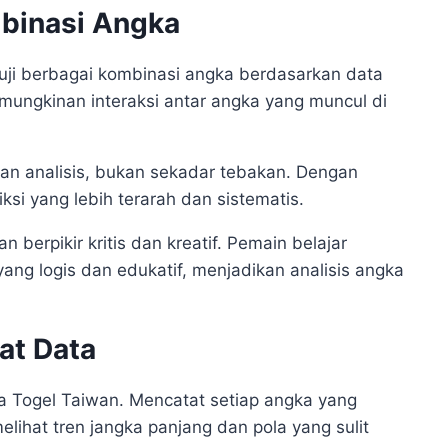
binasi Angka
ji berbagai kombinasi angka berdasarkan data
ungkinan interaksi antar angka yang muncul di
dan analisis, bukan sekadar tebakan. Dengan
si yang lebih terarah dan sistematis.
erpikir kritis dan kreatif. Pemain belajar
g logis dan edukatif, menjadikan analisis angka
at Data
ka Togel Taiwan. Mencatat setiap angka yang
ihat tren jangka panjang dan pola yang sulit