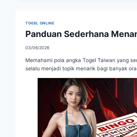
TOGEL ONLINE
Panduan Sederhana Menan
03/06/2026
Memahami pola angka Togel Taiwan yang se
selalu menjadi topik menarik bagi banyak ora