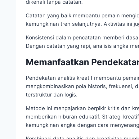
dikenali tanpa catatan.
Catatan yang baik membantu pemain mengide
kemungkinan tren selanjutnya. Aktivitas ini ju
Konsistensi dalam pencatatan memberi dasar y
Dengan catatan yang rapi, analisis angka men
Memanfaatkan Pendekatan 
Pendekatan analitis kreatif membantu pema
mengkombinasikan pola historis, frekuensi, d
terstruktur dan logis.
Metode ini mengajarkan berpikir kritis dan k
memberikan hiburan edukatif. Strategi krea
kemungkinan angka dengan cara menyenang
Kombinasi data analitis dan kreativitas mem