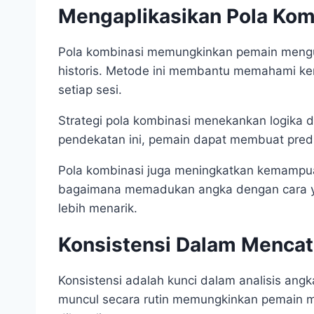
Mengaplikasikan Pola Kom
Pola kombinasi memungkinkan pemain mengu
historis. Metode ini membantu memahami kem
setiap sesi.
Strategi pola kombinasi menekankan logika 
pendekatan ini, pemain dapat membuat predik
Pola kombinasi juga meningkatkan kemampuan b
bagaimana memadukan angka dengan cara yan
lebih menarik.
Konsistensi Dalam Mencat
Konsistensi adalah kunci dalam analisis ang
muncul secara rutin memungkinkan pemain mel