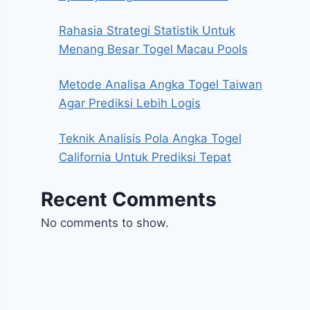
Rahasia Strategi Statistik Untuk
Menang Besar Togel Macau Pools
Metode Analisa Angka Togel Taiwan
Agar Prediksi Lebih Logis
Teknik Analisis Pola Angka Togel
California Untuk Prediksi Tepat
Recent Comments
No comments to show.