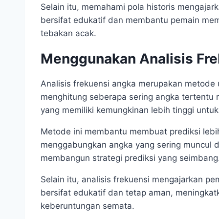
Selain itu, memahami pola historis mengajarka
bersifat edukatif dan membantu pemain mem
tebakan acak.
Menggunakan Analisis Fr
Analisis frekuensi angka merupakan metod
menghitung seberapa sering angka tertentu
yang memiliki kemungkinan lebih tinggi untu
Metode ini membantu membuat prediksi lebih
menggabungkan angka yang sering muncul d
membangun strategi prediksi yang seimbang
Selain itu, analisis frekuensi mengajarkan pem
bersifat edukatif dan tetap aman, meningka
keberuntungan semata.