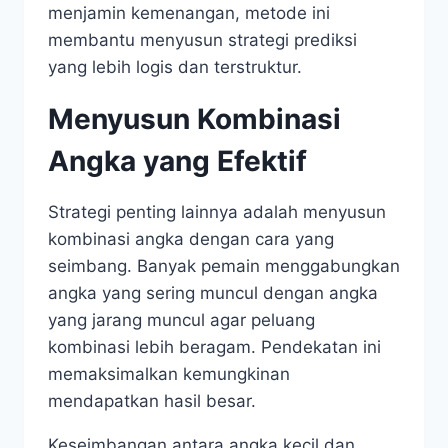
menjamin kemenangan, metode ini
membantu menyusun strategi prediksi
yang lebih logis dan terstruktur.
Menyusun Kombinasi
Angka yang Efektif
Strategi penting lainnya adalah menyusun
kombinasi angka dengan cara yang
seimbang. Banyak pemain menggabungkan
angka yang sering muncul dengan angka
yang jarang muncul agar peluang
kombinasi lebih beragam. Pendekatan ini
memaksimalkan kemungkinan
mendapatkan hasil besar.
Keseimbangan antara angka kecil dan