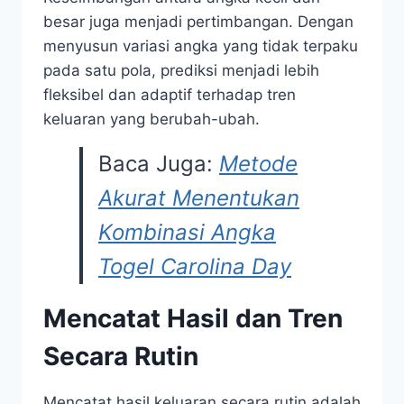
besar juga menjadi pertimbangan. Dengan
menyusun variasi angka yang tidak terpaku
pada satu pola, prediksi menjadi lebih
fleksibel dan adaptif terhadap tren
keluaran yang berubah-ubah.
Baca Juga:
Metode
Akurat Menentukan
Kombinasi Angka
Togel Carolina Day
Mencatat Hasil dan Tren
Secara Rutin
Mencatat hasil keluaran secara rutin adalah