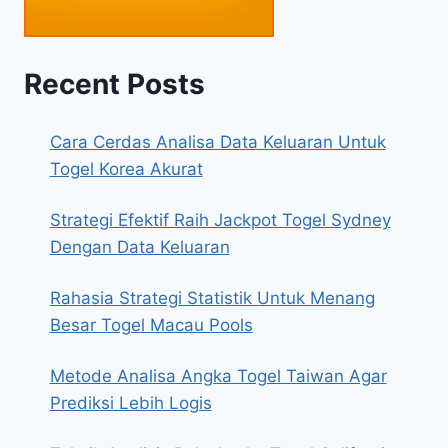
Recent Posts
Cara Cerdas Analisa Data Keluaran Untuk
Togel Korea Akurat
Strategi Efektif Raih Jackpot Togel Sydney
Dengan Data Keluaran
Rahasia Strategi Statistik Untuk Menang
Besar Togel Macau Pools
Metode Analisa Angka Togel Taiwan Agar
Prediksi Lebih Logis