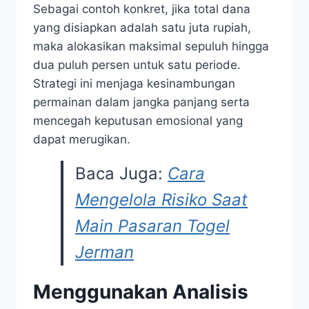
Sebagai contoh konkret, jika total dana
yang disiapkan adalah satu juta rupiah,
maka alokasikan maksimal sepuluh hingga
dua puluh persen untuk satu periode.
Strategi ini menjaga kesinambungan
permainan dalam jangka panjang serta
mencegah keputusan emosional yang
dapat merugikan.
Baca Juga:
Cara
Mengelola Risiko Saat
Main Pasaran Togel
Jerman
Menggunakan Analisis