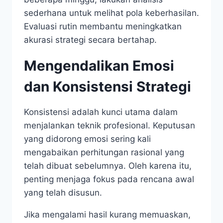
sederhana untuk melihat pola keberhasilan.
Evaluasi rutin membantu meningkatkan
akurasi strategi secara bertahap.
Mengendalikan Emosi
dan Konsistensi Strategi
Konsistensi adalah kunci utama dalam
menjalankan teknik profesional. Keputusan
yang didorong emosi sering kali
mengabaikan perhitungan rasional yang
telah dibuat sebelumnya. Oleh karena itu,
penting menjaga fokus pada rencana awal
yang telah disusun.
Jika mengalami hasil kurang memuaskan,