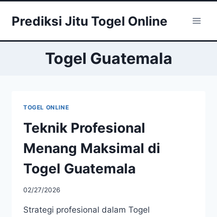
Skip
Prediksi Jitu Togel Online
to
content
Togel Guatemala
TOGEL ONLINE
Teknik Profesional
Menang Maksimal di
Togel Guatemala
02/27/2026
Strategi profesional dalam Togel