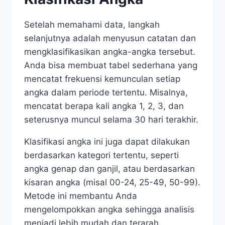
Setelah memahami data, langkah
selanjutnya adalah menyusun catatan dan
mengklasifikasikan angka-angka tersebut.
Anda bisa membuat tabel sederhana yang
mencatat frekuensi kemunculan setiap
angka dalam periode tertentu. Misalnya,
mencatat berapa kali angka 1, 2, 3, dan
seterusnya muncul selama 30 hari terakhir.
Klasifikasi angka ini juga dapat dilakukan
berdasarkan kategori tertentu, seperti
angka genap dan ganjil, atau berdasarkan
kisaran angka (misal 00-24, 25-49, 50-99).
Metode ini membantu Anda
mengelompokkan angka sehingga analisis
menjadi lebih mudah dan terarah.