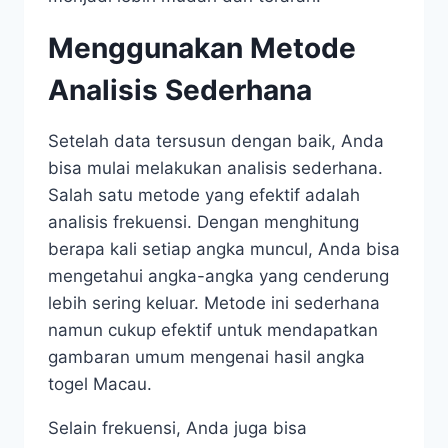
Menggunakan Metode
Analisis Sederhana
Setelah data tersusun dengan baik, Anda
bisa mulai melakukan analisis sederhana.
Salah satu metode yang efektif adalah
analisis frekuensi. Dengan menghitung
berapa kali setiap angka muncul, Anda bisa
mengetahui angka-angka yang cenderung
lebih sering keluar. Metode ini sederhana
namun cukup efektif untuk mendapatkan
gambaran umum mengenai hasil angka
togel Macau.
Selain frekuensi, Anda juga bisa