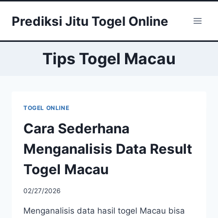
Skip
Prediksi Jitu Togel Online
to
content
Tips Togel Macau
TOGEL ONLINE
Cara Sederhana
Menganalisis Data Result
Togel Macau
02/27/2026
Menganalisis data hasil togel Macau bisa