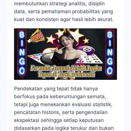
membutuhkan strategi analitis, disiplin
data, serta pemahaman probabilitas yang
kuat dan konsisten agar hasil lebih akurat.
Pendekatan yang tepat tidak hanya
berfokus pada keberuntungan semata,
tetapi juga menekankan evaluasi statistik,
pencatatan historis, serta pengendalian
ekspektasi sehingga setiap keputusan
didasarkan pada logika terukur dan bukan