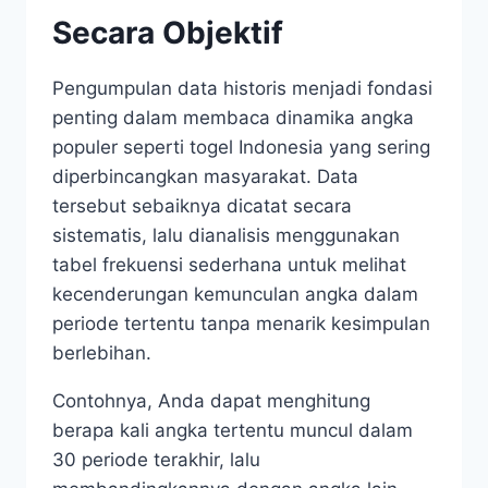
Secara Objektif
Pengumpulan data historis menjadi fondasi
penting dalam membaca dinamika angka
populer seperti togel Indonesia yang sering
diperbincangkan masyarakat. Data
tersebut sebaiknya dicatat secara
sistematis, lalu dianalisis menggunakan
tabel frekuensi sederhana untuk melihat
kecenderungan kemunculan angka dalam
periode tertentu tanpa menarik kesimpulan
berlebihan.
Contohnya, Anda dapat menghitung
berapa kali angka tertentu muncul dalam
30 periode terakhir, lalu