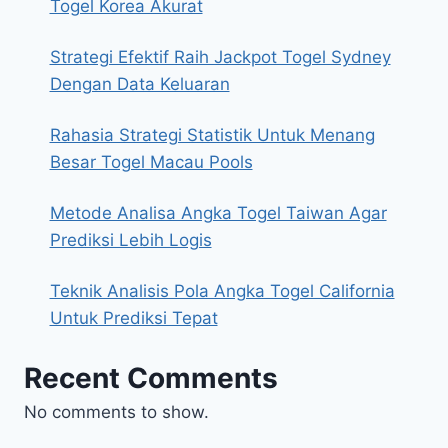
Togel Korea Akurat
Strategi Efektif Raih Jackpot Togel Sydney
Dengan Data Keluaran
Rahasia Strategi Statistik Untuk Menang
Besar Togel Macau Pools
Metode Analisa Angka Togel Taiwan Agar
Prediksi Lebih Logis
Teknik Analisis Pola Angka Togel California
Untuk Prediksi Tepat
Recent Comments
No comments to show.