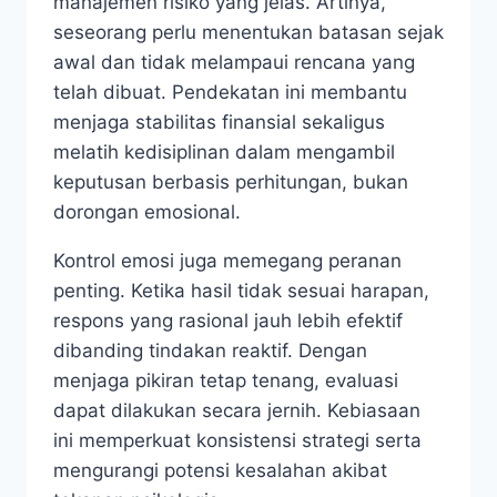
manajemen risiko yang jelas. Artinya,
seseorang perlu menentukan batasan sejak
awal dan tidak melampaui rencana yang
telah dibuat. Pendekatan ini membantu
menjaga stabilitas finansial sekaligus
melatih kedisiplinan dalam mengambil
keputusan berbasis perhitungan, bukan
dorongan emosional.
Kontrol emosi juga memegang peranan
penting. Ketika hasil tidak sesuai harapan,
respons yang rasional jauh lebih efektif
dibanding tindakan reaktif. Dengan
menjaga pikiran tetap tenang, evaluasi
dapat dilakukan secara jernih. Kebiasaan
ini memperkuat konsistensi strategi serta
mengurangi potensi kesalahan akibat