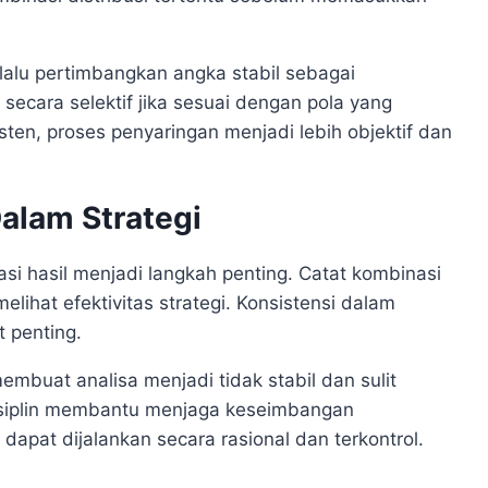
alu pertimbangkan angka stabil sebagai
ecara selektif jika sesuai dengan pola yang
isten, proses penyaringan menjadi lebih objektif dan
Dalam Strategi
si hasil menjadi langkah penting. Catat kombinasi
melihat efektivitas strategi. Konsistensi dalam
 penting.
mbuat analisa menjadi tidak stabil dan sulit
 disiplin membantu menjaga keseimbangan
dapat dijalankan secara rasional dan terkontrol.