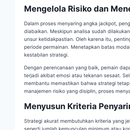
Mengelola Risiko dan Men
Dalam proses menyaring angka jackpot, penge
diabaikan. Meskipun analisa sudah dilakukan
unsur ketidakpastian. Oleh karena itu, penti
periode permainan. Menetapkan batas modal
kestabilan strategi.
Dengan perencanaan yang baik, pemain dapat
terjadi akibat emosi atau tekanan sesaat. Sel
membantu memastikan bahwa strategi tetap
manajemen risiko yang disiplin, proses meny
Menyusun Kriteria Penyari
Strategi akurat membutuhkan kriteria yang 
seperti jumlah kemunculan minimum atau ko