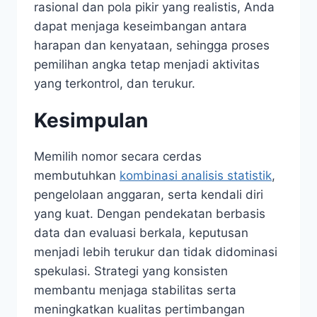
rasional dan pola pikir yang realistis, Anda
dapat menjaga keseimbangan antara
harapan dan kenyataan, sehingga proses
pemilihan angka tetap menjadi aktivitas
yang terkontrol, dan terukur.
Kesimpulan
Memilih nomor secara cerdas
membutuhkan
kombinasi analisis statistik
,
pengelolaan anggaran, serta kendali diri
yang kuat. Dengan pendekatan berbasis
data dan evaluasi berkala, keputusan
menjadi lebih terukur dan tidak didominasi
spekulasi. Strategi yang konsisten
membantu menjaga stabilitas serta
meningkatkan kualitas pertimbangan