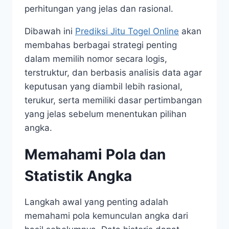
perhitungan yang jelas dan rasional.
Dibawah ini
Prediksi Jitu Togel Online
akan
membahas berbagai strategi penting
dalam memilih nomor secara logis,
terstruktur, dan berbasis analisis data agar
keputusan yang diambil lebih rasional,
terukur, serta memiliki dasar pertimbangan
yang jelas sebelum menentukan pilihan
angka.
Memahami Pola dan
Statistik Angka
Langkah awal yang penting adalah
memahami pola kemunculan angka dari