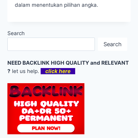
dalam menentukan pilihan angka.
Search
Search
NEED BACKLINK HIGH QUALITY and RELEVANT
?
let us help.
click here