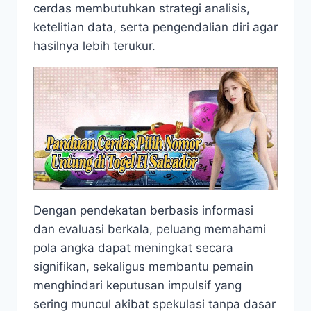
cerdas membutuhkan strategi analisis,
ketelitian data, serta pengendalian diri agar
hasilnya lebih terukur.
Dengan pendekatan berbasis informasi
dan evaluasi berkala, peluang memahami
pola angka dapat meningkat secara
signifikan, sekaligus membantu pemain
menghindari keputusan impulsif yang
sering muncul akibat spekulasi tanpa dasar