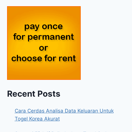
Recent Posts
Cara Cerdas Analisa Data Keluaran Untuk
Togel Korea Akurat