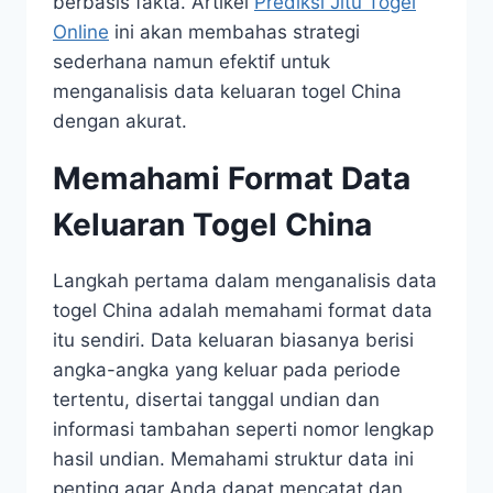
berbasis fakta. Artikel
Prediksi Jitu Togel
Online
ini akan membahas strategi
sederhana namun efektif untuk
menganalisis data keluaran togel China
dengan akurat.
Memahami Format Data
Keluaran Togel China
Langkah pertama dalam menganalisis data
togel China adalah memahami format data
itu sendiri. Data keluaran biasanya berisi
angka-angka yang keluar pada periode
tertentu, disertai tanggal undian dan
informasi tambahan seperti nomor lengkap
hasil undian. Memahami struktur data ini
penting agar Anda dapat mencatat dan