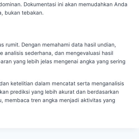
 dominan. Dokumentasi ini akan memudahkan Anda
, bukan tebakan.
us rumit. Dengan memahami data hasil undian,
analisis sederhana, dan mengevaluasi hasil
ran yang lebih jelas mengenai angka yang sering
 dan ketelitian dalam mencatat serta menganalisis
kan prediksi yang lebih akurat dan berdasarkan
u, membaca tren angka menjadi aktivitas yang