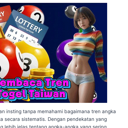
an insting tanpa memahami bagaimana tren angka
a secara sistematis. Dengan pendekatan yang
lebih jelas tentang angka-angka yang sering