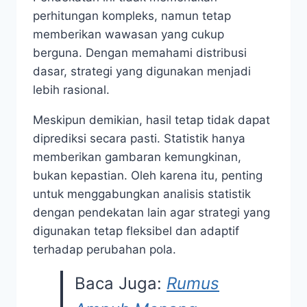
perhitungan kompleks, namun tetap
memberikan wawasan yang cukup
berguna. Dengan memahami distribusi
dasar, strategi yang digunakan menjadi
lebih rasional.
Meskipun demikian, hasil tetap tidak dapat
diprediksi secara pasti. Statistik hanya
memberikan gambaran kemungkinan,
bukan kepastian. Oleh karena itu, penting
untuk menggabungkan analisis statistik
dengan pendekatan lain agar strategi yang
digunakan tetap fleksibel dan adaptif
terhadap perubahan pola.
Baca Juga:
Rumus