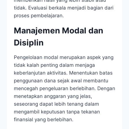
memberikan hasil yang lebih stabil atau
tidak. Evaluasi berkala menjadi bagian dari
proses pembelajaran.
Manajemen Modal dan
Disiplin
Pengelolaan modal merupakan aspek yang
tidak kalah penting dalam menjaga
keberlanjutan aktivitas. Menentukan batas
penggunaan dana sejak awal membantu
mencegah pengeluaran berlebihan. Dengan
menetapkan anggaran yang jelas,
seseorang dapat lebih tenang dalam
mengambil keputusan tanpa tekanan
finansial yang berlebihan.