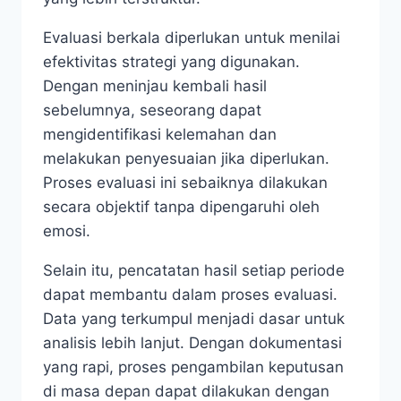
Evaluasi berkala diperlukan untuk menilai
efektivitas strategi yang digunakan.
Dengan meninjau kembali hasil
sebelumnya, seseorang dapat
mengidentifikasi kelemahan dan
melakukan penyesuaian jika diperlukan.
Proses evaluasi ini sebaiknya dilakukan
secara objektif tanpa dipengaruhi oleh
emosi.
Selain itu, pencatatan hasil setiap periode
dapat membantu dalam proses evaluasi.
Data yang terkumpul menjadi dasar untuk
analisis lebih lanjut. Dengan dokumentasi
yang rapi, proses pengambilan keputusan
di masa depan dapat dilakukan dengan