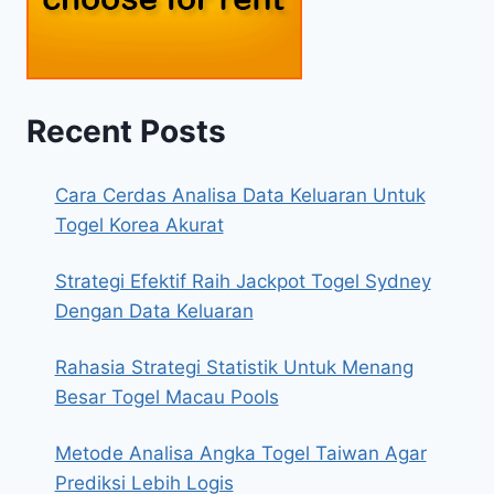
Recent Posts
Cara Cerdas Analisa Data Keluaran Untuk
Togel Korea Akurat
Strategi Efektif Raih Jackpot Togel Sydney
Dengan Data Keluaran
Rahasia Strategi Statistik Untuk Menang
Besar Togel Macau Pools
Metode Analisa Angka Togel Taiwan Agar
Prediksi Lebih Logis