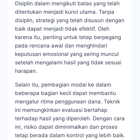
Disiplin dalam mengikuti batas yang telah
ditentukan menjadi kunci utama. Tanpa
disiplin, strategi yang telah disusun dengan
baik dapat menjadi tidak efektif. Oleh
karena itu, penting untuk tetap berpegang
pada rencana awal dan menghindari
keputusan emosional yang sering muncul
setelah mengalami hasil yang tidak sesuai
harapan.
Selain itu, pembagian modal ke dalam
beberapa bagian kecil dapat membantu
mengatur ritme penggunaan dana. Teknik
ini memungkinkan evaluasi bertahap
terhadap hasil yang diperoleh. Dengan cara
ini, risiko dapat diminimalkan dan proses
tetap berada dalam kontrol yang lebih baik.