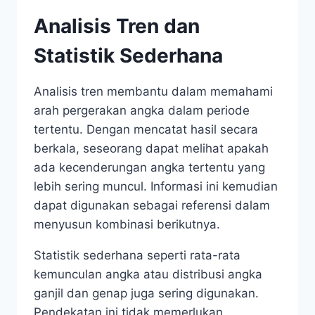
Analisis Tren dan
Statistik Sederhana
Analisis tren membantu dalam memahami
arah pergerakan angka dalam periode
tertentu. Dengan mencatat hasil secara
berkala, seseorang dapat melihat apakah
ada kecenderungan angka tertentu yang
lebih sering muncul. Informasi ini kemudian
dapat digunakan sebagai referensi dalam
menyusun kombinasi berikutnya.
Statistik sederhana seperti rata-rata
kemunculan angka atau distribusi angka
ganjil dan genap juga sering digunakan.
Pendekatan ini tidak memerlukan