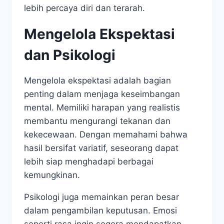
lebih percaya diri dan terarah.
Mengelola Ekspektasi
dan Psikologi
Mengelola ekspektasi adalah bagian
penting dalam menjaga keseimbangan
mental. Memiliki harapan yang realistis
membantu mengurangi tekanan dan
kekecewaan. Dengan memahami bahwa
hasil bersifat variatif, seseorang dapat
lebih siap menghadapi berbagai
kemungkinan.
Psikologi juga memainkan peran besar
dalam pengambilan keputusan. Emosi