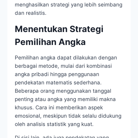
menghasilkan strategi yang lebih seimbang
dan realistis.
Menentukan Strategi
Pemilihan Angka
Pemilihan angka dapat dilakukan dengan
berbagai metode, mulai dari kombinasi
angka pribadi hingga penggunaan
pendekatan matematis sederhana.
Beberapa orang menggunakan tanggal
penting atau angka yang memiliki makna
khusus. Cara ini memberikan aspek
emosional, meskipun tidak selalu didukung
oleh analisis statistik yang kuat.
Di sisi lain, ada juga pendekatan yang