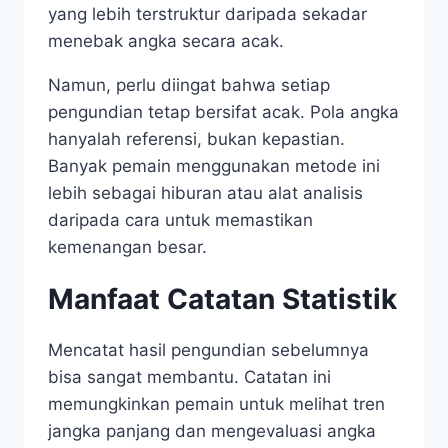
yang lebih terstruktur daripada sekadar
menebak angka secara acak.
Namun, perlu diingat bahwa setiap
pengundian tetap bersifat acak. Pola angka
hanyalah referensi, bukan kepastian.
Banyak pemain menggunakan metode ini
lebih sebagai hiburan atau alat analisis
daripada cara untuk memastikan
kemenangan besar.
Manfaat Catatan Statistik
Mencatat hasil pengundian sebelumnya
bisa sangat membantu. Catatan ini
memungkinkan pemain untuk melihat tren
jangka panjang dan mengevaluasi angka