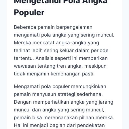
Mengetahui Pola Angka
Populer
Beberapa pemain berpengalaman
mengamati pola angka yang sering muncul.
Mereka mencatat angka-angka yang
terlihat lebih sering keluar dalam periode
tertentu. Analisis seperti ini memberikan
wawasan tentang tren angka, meskipun
tidak menjamin kemenangan pasti.
Mengamati pola populer memungkinkan
pemain menyusun strategi sederhana.
Dengan memperhatikan angka yang jarang
muncul dan angka yang sering muncul,
pemain bisa merencanakan pilihan mereka.
Hal ini menjadi bagian dari pendekatan