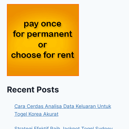
Recent Posts
Cara Cerdas Analisa Data Keluaran Untuk
Togel Korea Akurat
Strategi Efektif Raih Jackpot Togel Sydney