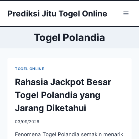
Skip
Prediksi Jitu Togel Online
to
content
Togel Polandia
TOGEL ONLINE
Rahasia Jackpot Besar
Togel Polandia yang
Jarang Diketahui
03/09/2026
Fenomena Togel Polandia semakin menarik