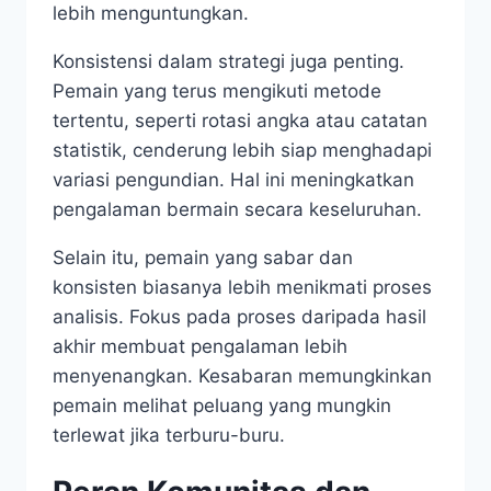
lebih menguntungkan.
Konsistensi dalam strategi juga penting.
Pemain yang terus mengikuti metode
tertentu, seperti rotasi angka atau catatan
statistik, cenderung lebih siap menghadapi
variasi pengundian. Hal ini meningkatkan
pengalaman bermain secara keseluruhan.
Selain itu, pemain yang sabar dan
konsisten biasanya lebih menikmati proses
analisis. Fokus pada proses daripada hasil
akhir membuat pengalaman lebih
menyenangkan. Kesabaran memungkinkan
pemain melihat peluang yang mungkin
terlewat jika terburu-buru.