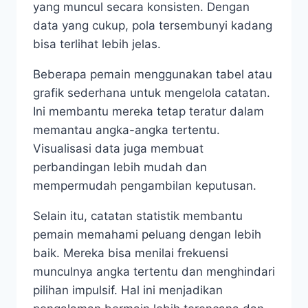
yang muncul secara konsisten. Dengan
data yang cukup, pola tersembunyi kadang
bisa terlihat lebih jelas.
Beberapa pemain menggunakan tabel atau
grafik sederhana untuk mengelola catatan.
Ini membantu mereka tetap teratur dalam
memantau angka-angka tertentu.
Visualisasi data juga membuat
perbandingan lebih mudah dan
mempermudah pengambilan keputusan.
Selain itu, catatan statistik membantu
pemain memahami peluang dengan lebih
baik. Mereka bisa menilai frekuensi
munculnya angka tertentu dan menghindari
pilihan impulsif. Hal ini menjadikan