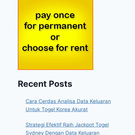
Recent Posts
Cara Cerdas Analisa Data Keluaran
Untuk Togel Korea Akurat
Strategi Efektif Raih Jackpot Togel
Sydney Dengan Data Keluaran