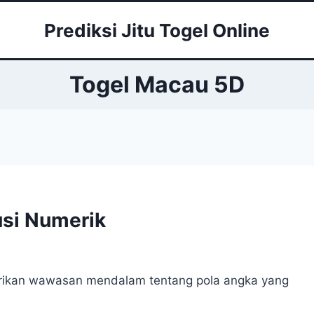
Prediksi Jitu Togel Online
Togel Macau 5D
usi Numerik
erikan wawasan mendalam tentang pola angka yang