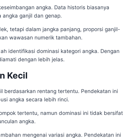
eseimbangan angka. Data historis biasanya
a angka ganjil dan genap.
ek, tetapi dalam jangka panjang, proporsi ganjil-
rikan wawasan numerik tambahan.
ah identifikasi dominasi kategori angka. Dengan
amati dengan lebih jelas.
n Kecil
l berdasarkan rentang tertentu. Pendekatan ini
 angka secara lebih rinci.
mpok tertentu, namun dominasi ini tidak bersifat
unculan angka.
tambahan mengenai variasi angka. Pendekatan ini