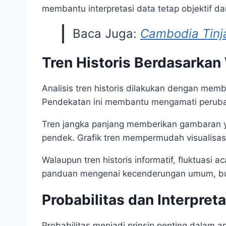
membantu interpretasi data tetap objektif dan
Baca Juga:
Cambodia Tinja
Tren Historis Berdasarkan
Analisis tren historis dilakukan dengan mem
Pendekatan ini membantu mengamati perubah
Tren jangka panjang memberikan gambaran yan
pendek. Grafik tren mempermudah visualisas
Walaupun tren historis informatif, fluktuasi 
panduan mengenai kecenderungan umum, buk
Probabilitas dan Interpreta
Probabilitas menjadi prinsip penting dalam a