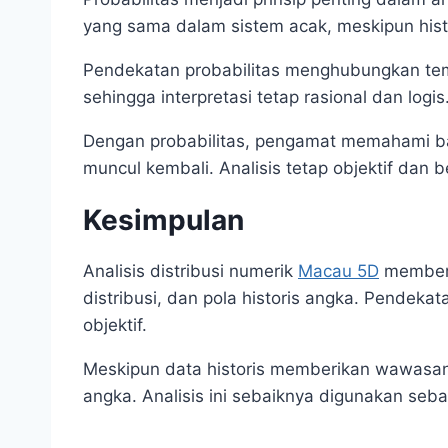
yang sama dalam sistem acak, meskipun hist
Pendekatan probabilitas menghubungkan temu
sehingga interpretasi tetap rasional dan logis
Dengan probabilitas, pengamat memahami b
muncul kembali. Analisis tetap objektif dan be
Kesimpulan
Analisis distribusi numerik
Macau 5D
memberi
distribusi, dan pola historis angka. Pendeka
objektif.
Meskipun data historis memberikan wawasan
angka. Analisis ini sebaiknya digunakan sebag