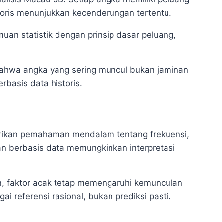
oris menunjukkan kecenderungan tertentu.
an statistik dengan prinsip dasar peluang,
.
ahwa angka yang sering muncul bukan jaminan
rbasis data historis.
kan pemahaman mendalam tentang frekuensi,
tan berbasis data memungkinkan interpretasi
, faktor acak tetap memengaruhi kemunculan
ai referensi rasional, bukan prediksi pasti.