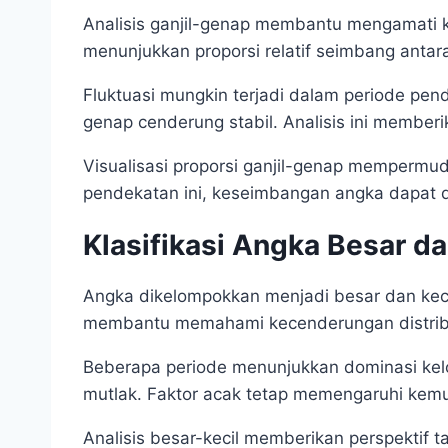
Analisis ganjil-genap membantu mengamati k
menunjukkan proporsi relatif seimbang antar
Fluktuasi mungkin terjadi dalam periode pend
genap cenderung stabil. Analisis ini membe
Visualisasi proporsi ganjil-genap mempermud
pendekatan ini, keseimbangan angka dapat di
Klasifikasi Angka Besar da
Angka dikelompokkan menjadi besar dan keci
membantu memahami kecenderungan distribusi
Beberapa periode menunjukkan dominasi kelo
mutlak. Faktor acak tetap memengaruhi kem
Analisis besar-kecil memberikan perspektif 