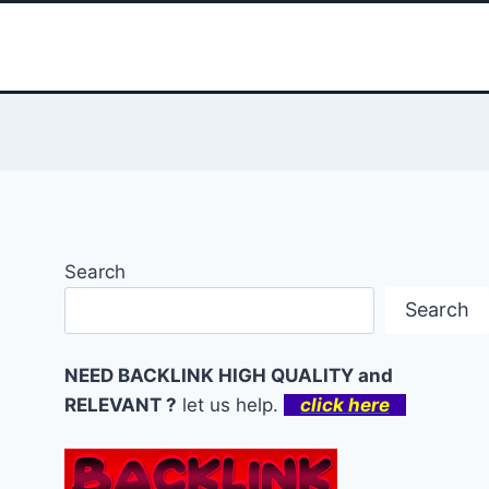
Search
Search
NEED BACKLINK HIGH QUALITY and
RELEVANT ?
let us help.
click here