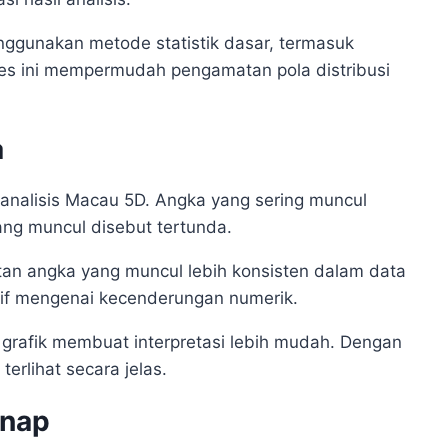
ggunakan metode statistik dasar, termasuk
roses ini mempermudah pengamatan pola distribusi
a
m analisis Macau 5D. Angka yang sering muncul
ng muncul disebut tertunda.
an angka yang muncul lebih konsisten dalam data
ktif mengenai kecenderungan numerik.
an grafik membuat interpretasi lebih mudah. Dengan
terlihat secara jelas.
enap