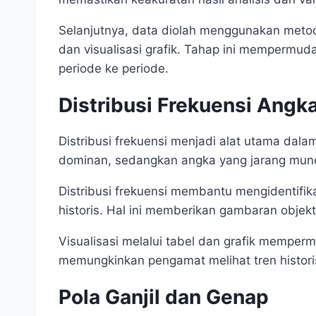
Selanjutnya, data diolah menggunakan metode
dan visualisasi grafik. Tahap ini mempermud
periode ke periode.
Distribusi Frekuensi Angk
Distribusi frekuensi menjadi alat utama dala
dominan, sedangkan angka yang jarang munc
Distribusi frekuensi membantu mengidentifik
historis. Hal ini memberikan gambaran obje
Visualisasi melalui tabel dan grafik mempermu
memungkinkan pengamat melihat tren historis
Pola Ganjil dan Genap