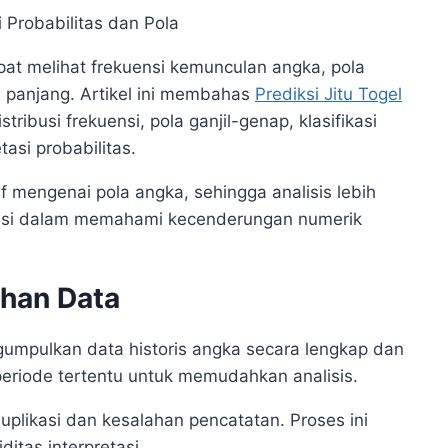
at melihat frekuensi kemunculan angka, pola
a panjang. Artikel ini membahas
Prediksi Jitu Togel
ibusi frekuensi, pola ganjil-genap, klasifikasi
tasi probabilitas.
 mengenai pola angka, sehingga analisis lebih
ensi dalam memahami kecenderungan numerik
han Data
umpulkan data historis angka secara lengkap dan
 periode tertentu untuk memudahkan analisis.
uplikasi dan kesalahan pencatatan. Proses ini
ditas interpretasi.