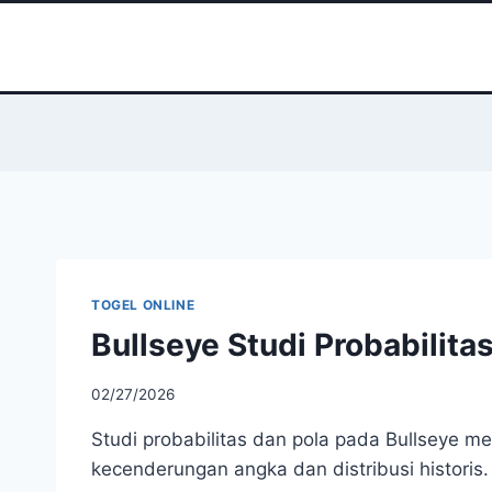
Skip
to
content
TOGEL ONLINE
Bullseye Studi Probabilita
02/27/2026
Studi probabilitas dan pola pada Bullseye 
kecenderungan angka dan distribusi historis.