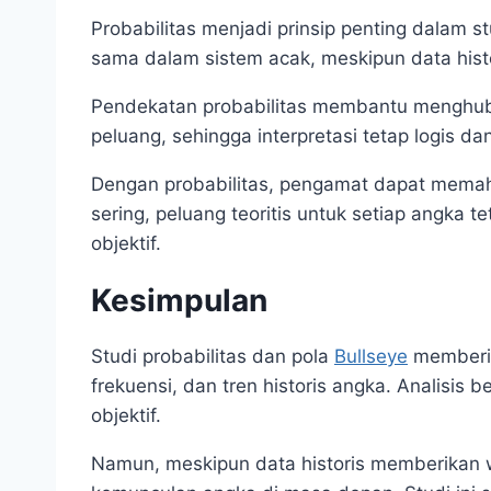
Probabilitas menjadi prinsip penting dalam s
sama dalam sistem acak, meskipun data hist
Pendekatan probabilitas membantu menghubu
peluang, sehingga interpretasi tetap logis dan
Dengan probabilitas, pengamat dapat memah
sering, peluang teoritis untuk setiap angka te
objektif.
Kesimpulan
Studi probabilitas dan pola
Bullseye
memberik
frekuensi, dan tren historis angka. Analisis
objektif.
Namun, meskipun data historis memberikan 