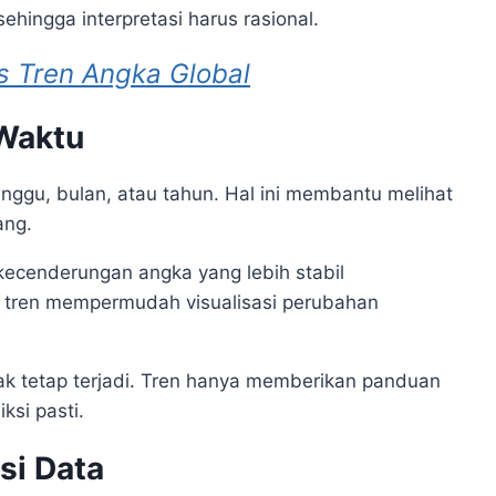
ingga interpretasi harus rasional.
is Tren Angka Global
 Waktu
inggu, bulan, atau tahun. Hal ini membantu melihat
ang.
ecenderungan angka yang lebih stabil
ik tren mempermudah visualisasi perubahan
 acak tetap terjadi. Tren hanya memberikan panduan
si pasti.
si Data