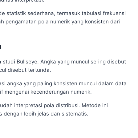
 statistik sederhana, termasuk tabulasi frekuensi
ah pengamatan pola numerik yang konsisten dari
a
m studi Bullseye. Angka yang muncul sering disebut
ul disebut tertunda.
asi angka yang paling konsisten muncul dalam data
ktif mengenai kecenderungan numerik.
dah interpretasi pola distribusi. Metode ini
 dengan lebih jelas dan sistematis.