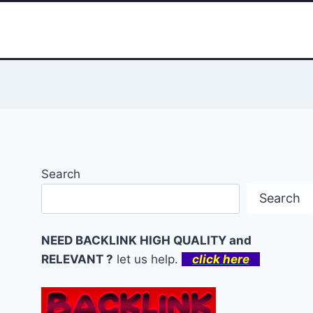
Search
Search
NEED BACKLINK HIGH QUALITY and
RELEVANT ?
let us help.
click here