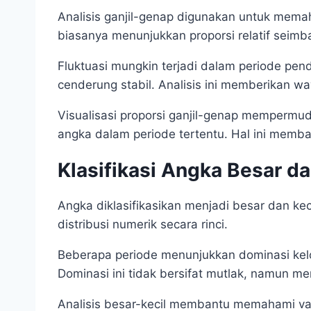
Analisis ganjil-genap digunakan untuk mema
biasanya menunjukkan proporsi relatif seimb
Fluktuasi mungkin terjadi dalam periode pend
cenderung stabil. Analisis ini memberikan w
Visualisasi proporsi ganjil-genap memperm
angka dalam periode tertentu. Hal ini memban
Klasifikasi Angka Besar da
Angka diklasifikasikan menjadi besar dan kec
distribusi numerik secara rinci.
Beberapa periode menunjukkan dominasi kelom
Dominasi ini tidak bersifat mutlak, namun menj
Analisis besar-kecil membantu memahami var