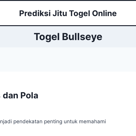
Prediksi Jitu Togel Online
Togel Bullseye
s dan Pola
menjadi pendekatan penting untuk memahami