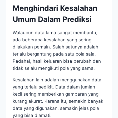
Menghindari Kesalahan
Umum Dalam Prediksi
Walaupun data lama sangat membantu,
ada beberapa kesalahan yang sering
dilakukan pemain. Salah satunya adalah
terlalu bergantung pada satu pola saja.
Padahal, hasil keluaran bisa berubah dan
tidak selalu mengikuti pola yang sama.
Kesalahan lain adalah menggunakan data
yang terlalu sedikit. Data dalam jumlah
kecil sering memberikan gambaran yang
kurang akurat. Karena itu, semakin banyak
data yang digunakan, semakin jelas pola
yang bisa diamati.