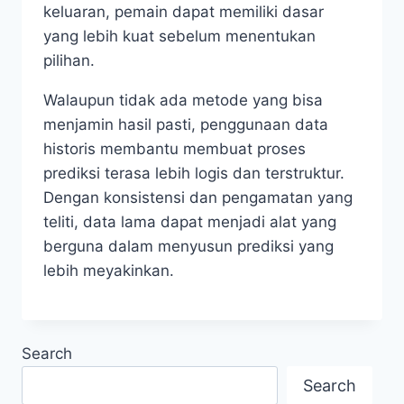
keluaran, pemain dapat memiliki dasar
yang lebih kuat sebelum menentukan
pilihan.
Walaupun tidak ada metode yang bisa
menjamin hasil pasti, penggunaan data
historis membantu membuat proses
prediksi terasa lebih logis dan terstruktur.
Dengan konsistensi dan pengamatan yang
teliti, data lama dapat menjadi alat yang
berguna dalam menyusun prediksi yang
lebih meyakinkan.
Search
Search