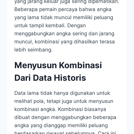
yang jarang keluar juga sering diperhatikan.
Beberapa pemain percaya bahwa angka
yang lama tidak muncul memiliki peluang
untuk tampil kembali. Dengan
menggabungkan angka sering dan jarang
muncul, kombinasi yang dihasilkan terasa
lebih seimbang.
Menyusun Kombinasi
Dari Data Historis
Data lama tidak hanya digunakan untuk
melihat pola, tetapi juga untuk menyusun
kombinasi angka. Kombinasi biasanya
dibuat dengan menggabungkan beberapa
angka yang dianggap memiliki peluang
berdasarkan riwayat sebelumnya. Cara ini