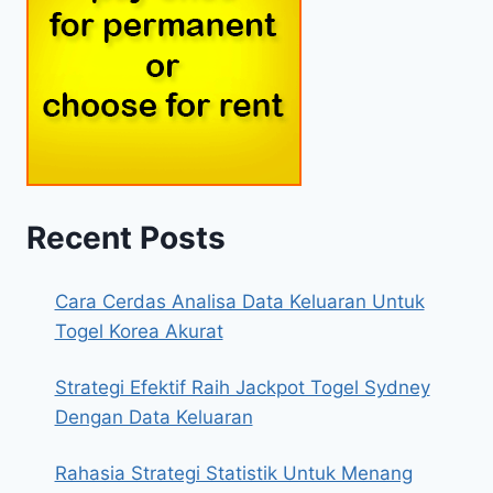
Recent Posts
Cara Cerdas Analisa Data Keluaran Untuk
Togel Korea Akurat
Strategi Efektif Raih Jackpot Togel Sydney
Dengan Data Keluaran
Rahasia Strategi Statistik Untuk Menang