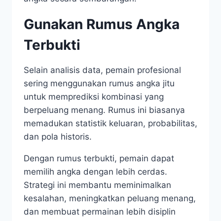
Gunakan Rumus Angka
Terbukti
Selain analisis data, pemain profesional
sering menggunakan rumus angka jitu
untuk memprediksi kombinasi yang
berpeluang menang. Rumus ini biasanya
memadukan statistik keluaran, probabilitas,
dan pola historis.
Dengan rumus terbukti, pemain dapat
memilih angka dengan lebih cerdas.
Strategi ini membantu meminimalkan
kesalahan, meningkatkan peluang menang,
dan membuat permainan lebih disiplin