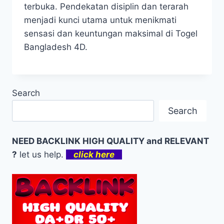
terbuka. Pendekatan disiplin dan terarah
menjadi kunci utama untuk menikmati
sensasi dan keuntungan maksimal di Togel
Bangladesh 4D.
Search
Search
NEED BACKLINK HIGH QUALITY and RELEVANT
?
let us help.
click here