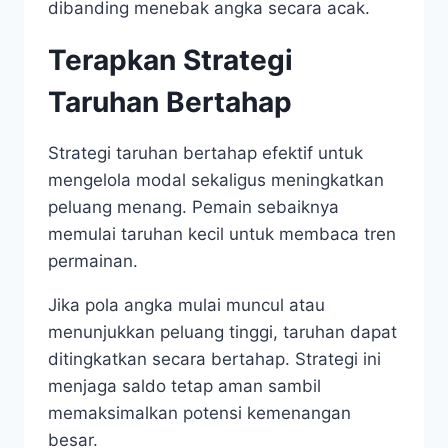
dibanding menebak angka secara acak.
Terapkan Strategi
Taruhan Bertahap
Strategi taruhan bertahap efektif untuk
mengelola modal sekaligus meningkatkan
peluang menang. Pemain sebaiknya
memulai taruhan kecil untuk membaca tren
permainan.
Jika pola angka mulai muncul atau
menunjukkan peluang tinggi, taruhan dapat
ditingkatkan secara bertahap. Strategi ini
menjaga saldo tetap aman sambil
memaksimalkan potensi kemenangan
besar.