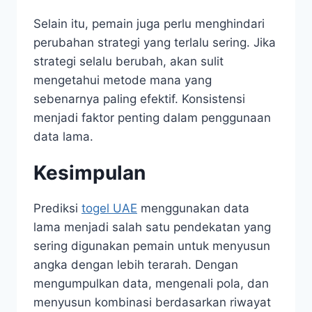
Selain itu, pemain juga perlu menghindari
perubahan strategi yang terlalu sering. Jika
strategi selalu berubah, akan sulit
mengetahui metode mana yang
sebenarnya paling efektif. Konsistensi
menjadi faktor penting dalam penggunaan
data lama.
Kesimpulan
Prediksi
togel UAE
menggunakan data
lama menjadi salah satu pendekatan yang
sering digunakan pemain untuk menyusun
angka dengan lebih terarah. Dengan
mengumpulkan data, mengenali pola, dan
menyusun kombinasi berdasarkan riwayat