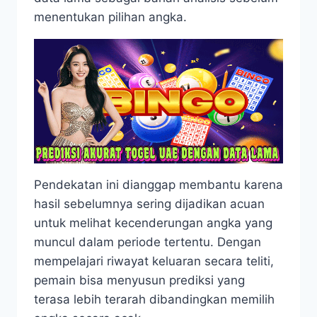
menentukan pilihan angka.
Pendekatan ini dianggap membantu karena
hasil sebelumnya sering dijadikan acuan
untuk melihat kecenderungan angka yang
muncul dalam periode tertentu. Dengan
mempelajari riwayat keluaran secara teliti,
pemain bisa menyusun prediksi yang
terasa lebih terarah dibandingkan memilih