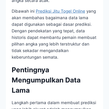
angka secara acak.
Dibawah ini
Prediksi Jitu Togel Online
yang
akan membahas bagaimana data lama
dapat digunakan sebagai dasar prediksi.
Dengan pendekatan yang tepat, data
historis dapat membantu pemain membuat
pilihan angka yang lebih terstruktur dan
tidak sekadar mengandalkan
keberuntungan semata.
Pentingnya
Mengumpulkan Data
Lama
Langkah pertama dalam membuat prediksi