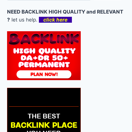
NEED BACKLINK HIGH QUALITY and RELEVANT
?
let us help.
click here