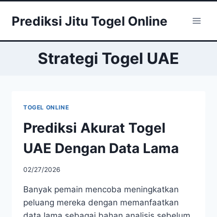
Skip
Prediksi Jitu Togel Online
to
content
Strategi Togel UAE
TOGEL ONLINE
Prediksi Akurat Togel
UAE Dengan Data Lama
02/27/2026
Banyak pemain mencoba meningkatkan
peluang mereka dengan memanfaatkan
data lama sebagai bahan analisis sebelum