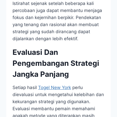
Istirahat sejenak setelah beberapa kali
percobaan juga dapat membantu menjaga
fokus dan kejernihan berpikir. Pendekatan
yang tenang dan rasional akan membuat
strategi yang sudah dirancang dapat
dijalankan dengan lebih efektif.
Evaluasi Dan
Pengembangan Strategi
Jangka Panjang
Setiap hasil
Togel New York
perlu
dievaluasi untuk mengetahui kelebihan dan
kekurangan strategi yang digunakan.
Evaluasi membantu pemain memahami
apakah metode yang diterapkan masih