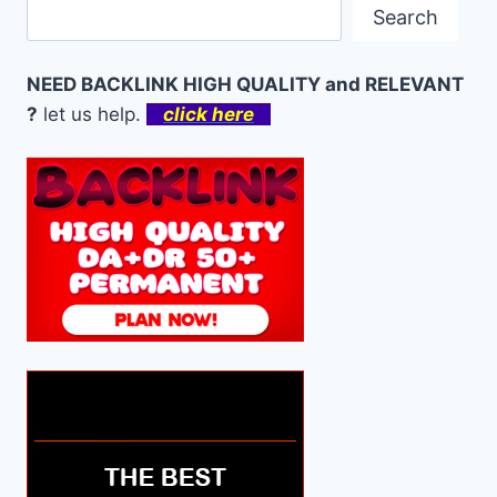
Search
NEED BACKLINK HIGH QUALITY and RELEVANT
?
let us help.
click here