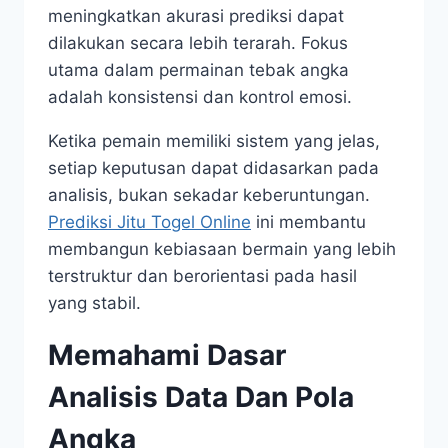
meningkatkan akurasi prediksi dapat
dilakukan secara lebih terarah. Fokus
utama dalam permainan tebak angka
adalah konsistensi dan kontrol emosi.
Ketika pemain memiliki sistem yang jelas,
setiap keputusan dapat didasarkan pada
analisis, bukan sekadar keberuntungan.
Prediksi Jitu Togel Online
ini membantu
membangun kebiasaan bermain yang lebih
terstruktur dan berorientasi pada hasil
yang stabil.
Memahami Dasar
Analisis Data Dan Pola
Angka