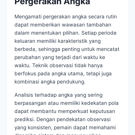
Pergerakan Angka
Mengamati pergerakan angka secara rutin
dapat memberikan wawasan tambahan
dalam menentukan pilihan. Setiap periode
keluaran memiliki karakteristik yang
berbeda, sehingga penting untuk mencatat
perubahan yang terjadi dari waktu ke
waktu. Teknik observasi tidak hanya
berfokus pada angka utama, tetapi juga
kombinasi angka pendukung.
Analisis terhadap angka yang sering
berpasangan atau memiliki kedekatan pola
dapat membantu memperkuat keputusan
prediksi. Dengan pendekatan observasi
yang konsisten, pemain dapat memahami