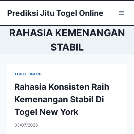
Skip
Prediksi Jitu Togel Online
to
content
RAHASIA KEMENANGAN
STABIL
TOGEL ONLINE
Rahasia Konsisten Raih
Kemenangan Stabil Di
Togel New York
03/07/2026