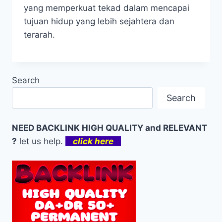
yang memperkuat tekad dalam mencapai
tujuan hidup yang lebih sejahtera dan
terarah.
Search
Search
NEED BACKLINK HIGH QUALITY and RELEVANT
?
let us help.
click here