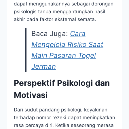
dapat menggunakannya sebagai dorongan
psikologis tanpa menggantungkan hasil
akhir pada faktor eksternal semata.
Baca Juga:
Cara
Mengelola Risiko Saat
Main Pasaran Togel
Jerman
Perspektif Psikologi dan
Motivasi
Dari sudut pandang psikologi, keyakinan
terhadap nomor rezeki dapat meningkatkan
rasa percaya diri. Ketika seseorang merasa