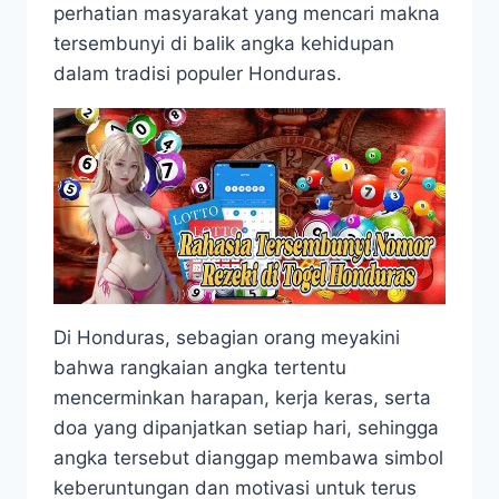
perhatian masyarakat yang mencari makna
tersembunyi di balik angka kehidupan
dalam tradisi populer Honduras.
Di Honduras, sebagian orang meyakini
bahwa rangkaian angka tertentu
mencerminkan harapan, kerja keras, serta
doa yang dipanjatkan setiap hari, sehingga
angka tersebut dianggap membawa simbol
keberuntungan dan motivasi untuk terus