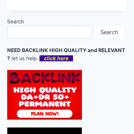
Search
Search
NEED BACKLINK HIGH QUALITY and RELEVANT
?
let us help.
click here