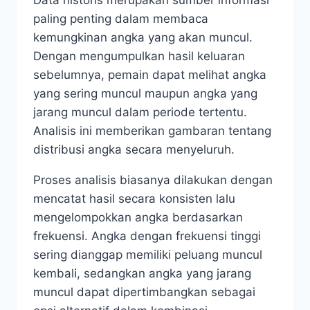
Data historis merupakan sumber informasi
paling penting dalam membaca
kemungkinan angka yang akan muncul.
Dengan mengumpulkan hasil keluaran
sebelumnya, pemain dapat melihat angka
yang sering muncul maupun angka yang
jarang muncul dalam periode tertentu.
Analisis ini memberikan gambaran tentang
distribusi angka secara menyeluruh.
Proses analisis biasanya dilakukan dengan
mencatat hasil secara konsisten lalu
mengelompokkan angka berdasarkan
frekuensi. Angka dengan frekuensi tinggi
sering dianggap memiliki peluang muncul
kembali, sedangkan angka yang jarang
muncul dapat dipertimbangkan sebagai