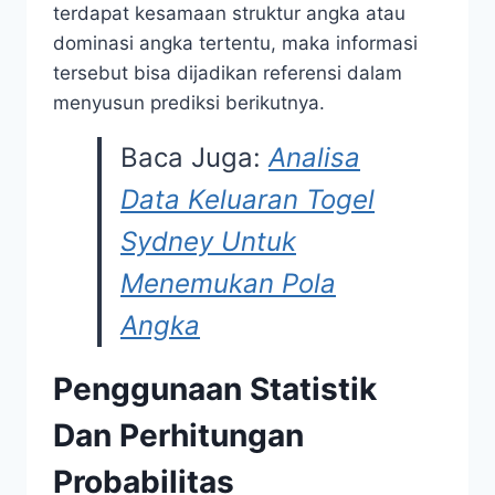
terdapat kesamaan struktur angka atau
dominasi angka tertentu, maka informasi
tersebut bisa dijadikan referensi dalam
menyusun prediksi berikutnya.
Baca Juga:
Analisa
Data Keluaran Togel
Sydney Untuk
Menemukan Pola
Angka
Penggunaan Statistik
Dan Perhitungan
Probabilitas