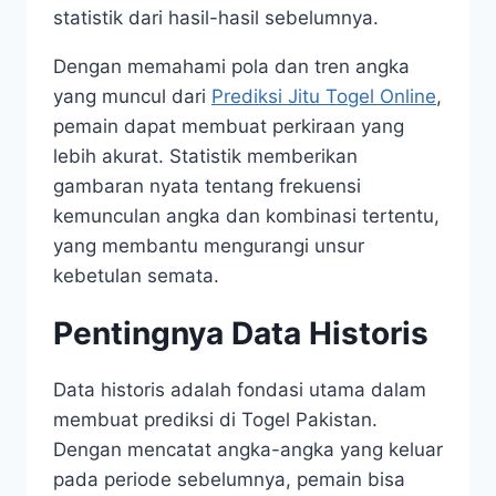
statistik dari hasil-hasil sebelumnya.
Dengan memahami pola dan tren angka
yang muncul dari
Prediksi Jitu Togel Online
,
pemain dapat membuat perkiraan yang
lebih akurat. Statistik memberikan
gambaran nyata tentang frekuensi
kemunculan angka dan kombinasi tertentu,
yang membantu mengurangi unsur
kebetulan semata.
Pentingnya Data Historis
Data historis adalah fondasi utama dalam
membuat prediksi di Togel Pakistan.
Dengan mencatat angka-angka yang keluar
pada periode sebelumnya, pemain bisa