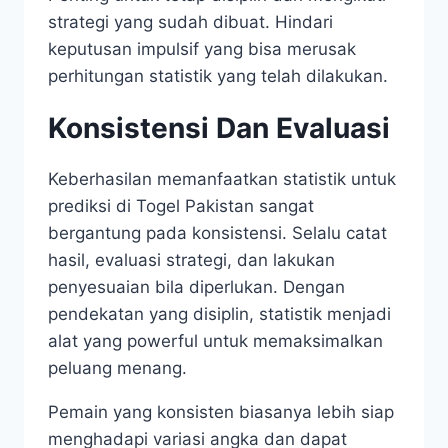
strategi yang sudah dibuat. Hindari
keputusan impulsif yang bisa merusak
perhitungan statistik yang telah dilakukan.
Konsistensi Dan Evaluasi
Keberhasilan memanfaatkan statistik untuk
prediksi di Togel Pakistan sangat
bergantung pada konsistensi. Selalu catat
hasil, evaluasi strategi, dan lakukan
penyesuaian bila diperlukan. Dengan
pendekatan yang disiplin, statistik menjadi
alat yang powerful untuk memaksimalkan
peluang menang.
Pemain yang konsisten biasanya lebih siap
menghadapi variasi angka dan dapat