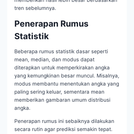
memberikan hasil lebih besar berdasarkan
tren sebelumnya.
Penerapan Rumus
Statistik
Beberapa rumus statistik dasar seperti
mean, median, dan modus dapat
diterapkan untuk memperkirakan angka
yang kemungkinan besar muncul. Misalnya,
modus membantu menentukan angka yang
paling sering keluar, sementara mean
memberikan gambaran umum distribusi
angka.
Penerapan rumus ini sebaiknya dilakukan
secara rutin agar prediksi semakin tepat.