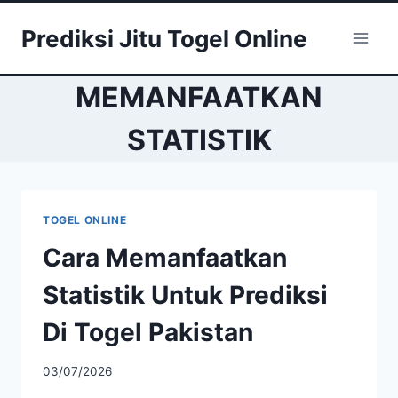
Skip
Prediksi Jitu Togel Online
to
content
MEMANFAATKAN
STATISTIK
TOGEL ONLINE
Cara Memanfaatkan
Statistik Untuk Prediksi
Di Togel Pakistan
03/07/2026