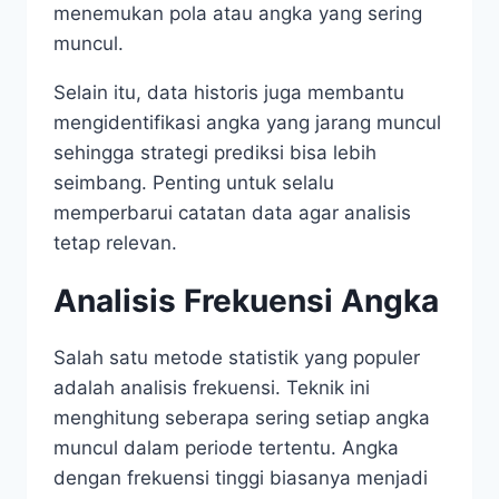
menemukan pola atau angka yang sering
muncul.
Selain itu, data historis juga membantu
mengidentifikasi angka yang jarang muncul
sehingga strategi prediksi bisa lebih
seimbang. Penting untuk selalu
memperbarui catatan data agar analisis
tetap relevan.
Analisis Frekuensi Angka
Salah satu metode statistik yang populer
adalah analisis frekuensi. Teknik ini
menghitung seberapa sering setiap angka
muncul dalam periode tertentu. Angka
dengan frekuensi tinggi biasanya menjadi