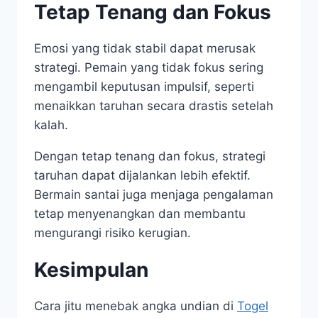
Tetap Tenang dan Fokus
Emosi yang tidak stabil dapat merusak
strategi. Pemain yang tidak fokus sering
mengambil keputusan impulsif, seperti
menaikkan taruhan secara drastis setelah
kalah.
Dengan tetap tenang dan fokus, strategi
taruhan dapat dijalankan lebih efektif.
Bermain santai juga menjaga pengalaman
tetap menyenangkan dan membantu
mengurangi risiko kerugian.
Kesimpulan
Cara jitu menebak angka undian di
Togel