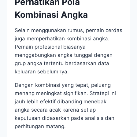
Perhatikan Pola
Kombinasi Angka
Selain menggunakan rumus, pemain cerdas
juga memperhatikan kombinasi angka.
Pemain profesional biasanya
menggabungkan angka tunggal dengan
grup angka tertentu berdasarkan data
keluaran sebelumnya.
Dengan kombinasi yang tepat, peluang
menang meningkat signifikan. Strategi ini
jauh lebih efektif dibanding menebak
angka secara acak karena setiap
keputusan didasarkan pada analisis dan
perhitungan matang.