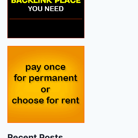
Recent Posts