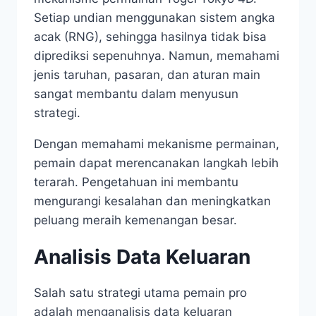
Setiap undian menggunakan sistem angka
acak (RNG), sehingga hasilnya tidak bisa
diprediksi sepenuhnya. Namun, memahami
jenis taruhan, pasaran, dan aturan main
sangat membantu dalam menyusun
strategi.
Dengan memahami mekanisme permainan,
pemain dapat merencanakan langkah lebih
terarah. Pengetahuan ini membantu
mengurangi kesalahan dan meningkatkan
peluang meraih kemenangan besar.
Analisis Data Keluaran
Salah satu strategi utama pemain pro
adalah menganalisis data keluaran