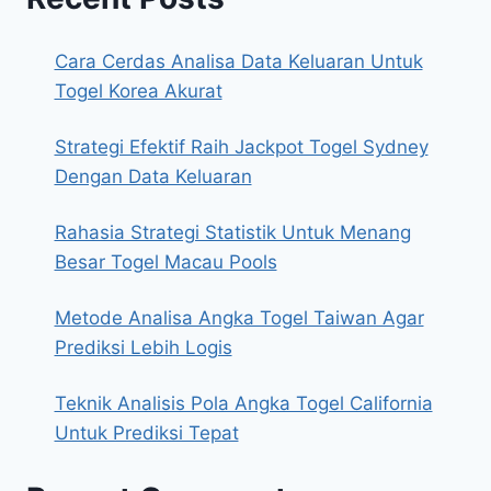
Cara Cerdas Analisa Data Keluaran Untuk
Togel Korea Akurat
Strategi Efektif Raih Jackpot Togel Sydney
Dengan Data Keluaran
Rahasia Strategi Statistik Untuk Menang
Besar Togel Macau Pools
Metode Analisa Angka Togel Taiwan Agar
Prediksi Lebih Logis
Teknik Analisis Pola Angka Togel California
Untuk Prediksi Tepat