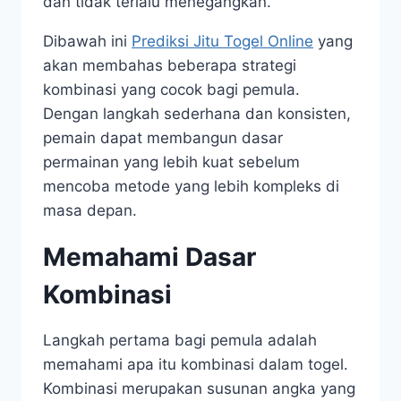
dan tidak terlalu menegangkan.
Dibawah ini
Prediksi Jitu Togel Online
yang
akan membahas beberapa strategi
kombinasi yang cocok bagi pemula.
Dengan langkah sederhana dan konsisten,
pemain dapat membangun dasar
permainan yang lebih kuat sebelum
mencoba metode yang lebih kompleks di
masa depan.
Memahami Dasar
Kombinasi
Langkah pertama bagi pemula adalah
memahami apa itu kombinasi dalam togel.
Kombinasi merupakan susunan angka yang