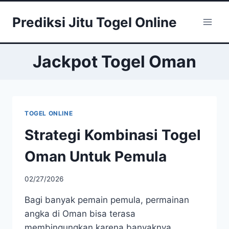
Skip
Prediksi Jitu Togel Online
to
content
Jackpot Togel Oman
TOGEL ONLINE
Strategi Kombinasi Togel
Oman Untuk Pemula
02/27/2026
Bagi banyak pemain pemula, permainan
angka di Oman bisa terasa
membingungkan karena banyaknya