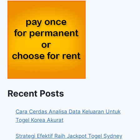
Recent Posts
Cara Cerdas Analisa Data Keluaran Untuk
Togel Korea Akurat
Strategi Efektif Raih Jackpot Togel Sydney