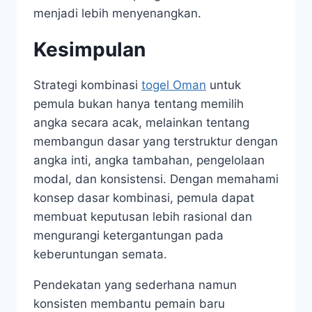
menjadi lebih menyenangkan.
Kesimpulan
Strategi kombinasi
togel Oman
untuk
pemula bukan hanya tentang memilih
angka secara acak, melainkan tentang
membangun dasar yang terstruktur dengan
angka inti, angka tambahan, pengelolaan
modal, dan konsistensi. Dengan memahami
konsep dasar kombinasi, pemula dapat
membuat keputusan lebih rasional dan
mengurangi ketergantungan pada
keberuntungan semata.
Pendekatan yang sederhana namun
konsisten membantu pemain baru