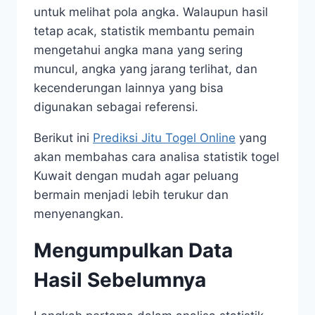
untuk melihat pola angka. Walaupun hasil
tetap acak, statistik membantu pemain
mengetahui angka mana yang sering
muncul, angka yang jarang terlihat, dan
kecenderungan lainnya yang bisa
digunakan sebagai referensi.
Berikut ini
Prediksi Jitu Togel Online
yang
akan membahas cara analisa statistik togel
Kuwait dengan mudah agar peluang
bermain menjadi lebih terukur dan
menyenangkan.
Mengumpulkan Data
Hasil Sebelumnya