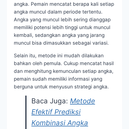
angka. Pemain mencatat berapa kali setiap
angka muncul dalam periode tertentu.
Angka yang muncul lebih sering dianggap
memiliki potensi lebih tinggi untuk muncul
kembali, sedangkan angka yang jarang
muncul bisa dimasukkan sebagai variasi.
Selain itu, metode ini mudah dilakukan
bahkan oleh pemula. Cukup mencatat hasil
dan menghitung kemunculan setiap angka,
pemain sudah memiliki informasi yang
berguna untuk menyusun strategi angka.
Baca Juga:
Metode
Efektif Prediksi
Kombinasi Angka