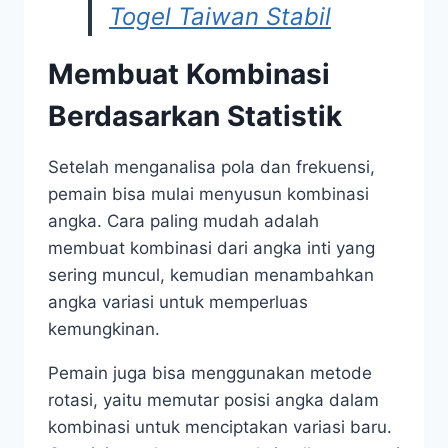
Togel Taiwan Stabil
Membuat Kombinasi
Berdasarkan Statistik
Setelah menganalisa pola dan frekuensi,
pemain bisa mulai menyusun kombinasi
angka. Cara paling mudah adalah
membuat kombinasi dari angka inti yang
sering muncul, kemudian menambahkan
angka variasi untuk memperluas
kemungkinan.
Pemain juga bisa menggunakan metode
rotasi, yaitu memutar posisi angka dalam
kombinasi untuk menciptakan variasi baru.