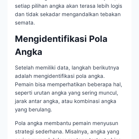
setiap pilihan angka akan terasa lebih logis
dan tidak sekadar mengandalkan tebakan
semata.
Mengidentifikasi Pola
Angka
Setelah memiliki data, langkah berikutnya
adalah mengidentifikasi pola angka.
Pemain bisa memperhatikan beberapa hal,
seperti urutan angka yang sering muncul,
jarak antar angka, atau kombinasi angka
yang berulang.
Pola angka membantu pemain menyusun
strategi sederhana. Misalnya, angka yang