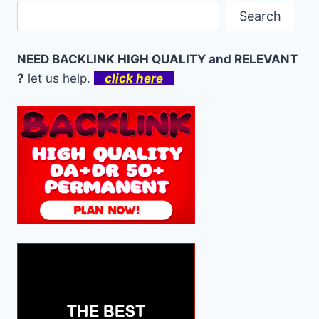
Search
NEED BACKLINK HIGH QUALITY and RELEVANT
?
let us help.
click here