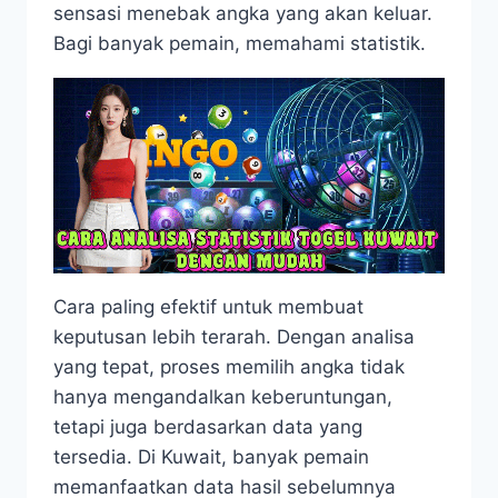
sensasi menebak angka yang akan keluar.
Bagi banyak pemain, memahami statistik.
Cara paling efektif untuk membuat
keputusan lebih terarah. Dengan analisa
yang tepat, proses memilih angka tidak
hanya mengandalkan keberuntungan,
tetapi juga berdasarkan data yang
tersedia. Di Kuwait, banyak pemain
memanfaatkan data hasil sebelumnya