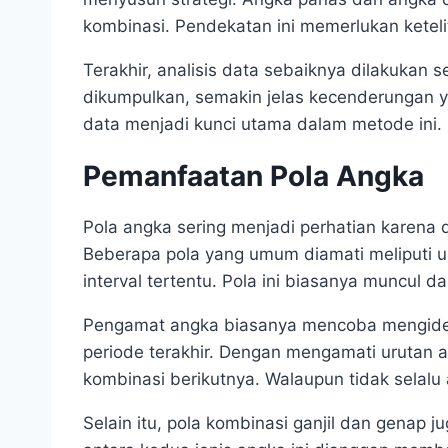
kombinasi. Pendekatan ini memerlukan kete
Terakhir, analisis data sebaiknya dilakukan
dikumpulkan, semakin jelas kecenderungan 
data menjadi kunci utama dalam metode ini.
Pemanfaatan Pola Angka
Pola angka sering menjadi perhatian karena
Beberapa pola yang umum diamati meliputi ur
interval tertentu. Pola ini biasanya muncul dar
Pengamat angka biasanya mencoba mengiden
periode terakhir. Dengan mengamati uruta
kombinasi berikutnya. Walaupun tidak selalu
Selain itu, pola kombinasi ganjil dan genap