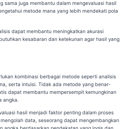
g sama juga membantu dalam mengevaluasi hasil
 mengetahui metode mana yang lebih mendekati pola
analisis dapat membantu meningkatkan akurasi
butuhkan kesabaran dan ketekunan agar hasil yang
lukan kombinasi berbagai metode seperti analisis
a, serta intuisi. Tidak ada metode yang benar-
matis dapat membantu mempersempit kemungkinan
a angka.
aluasi hasil menjadi faktor penting dalam proses
an mengolah data, seseorang dapat mengembangkan
an angka berdasarkan pendekatan yang logis dan