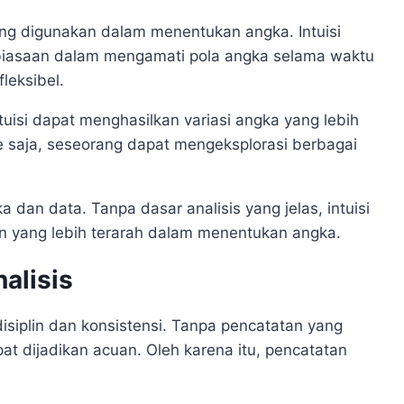
ring digunakan dalam menentukan angka. Intuisi
biasaan dalam mengamati pola angka selama waktu
fleksibel.
uisi dapat menghasilkan variasi angka yang lebih
e saja, seseorang dapat mengeksplorasi berbagai
a dan data. Tanpa dasar analisis yang jelas, intuisi
n yang lebih terarah dalam menentukan angka.
alisis
iplin dan konsistensi. Tanpa pencatatan yang
at dijadikan acuan. Oleh karena itu, pencatatan