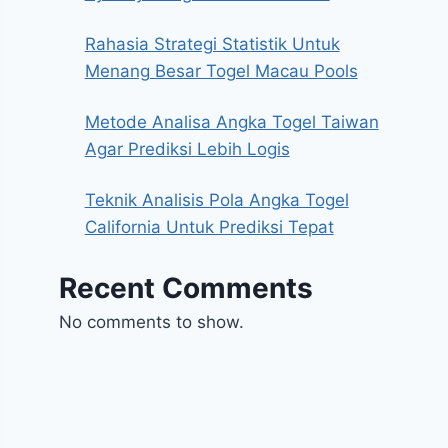
Rahasia Strategi Statistik Untuk
Menang Besar Togel Macau Pools
Metode Analisa Angka Togel Taiwan
Agar Prediksi Lebih Logis
Teknik Analisis Pola Angka Togel
California Untuk Prediksi Tepat
Recent Comments
No comments to show.