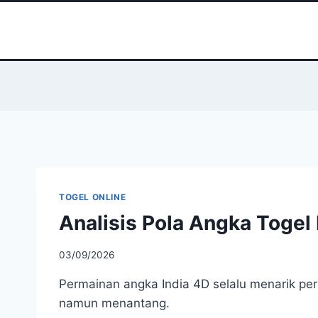
Skip
to
content
TOGEL ONLINE
Analisis Pola Angka Togel 
03/09/2026
Permainan angka India 4D selalu menarik pe
namun menantang.