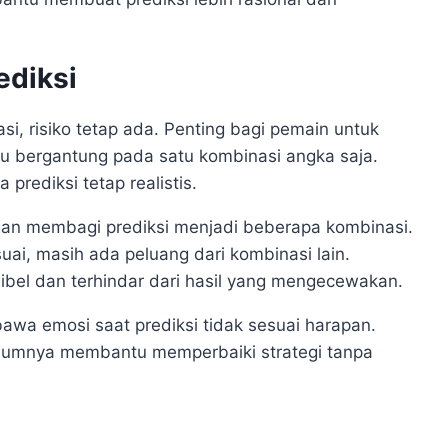
ediksi
si, risiko tetap ada. Penting bagi pemain untuk
alu bergantung pada satu kombinasi angka saja.
rediksi tetap realistis.
ngan membagi prediksi menjadi beberapa kombinasi.
suai, masih ada peluang dari kombinasi lain.
ibel dan terhindar dari hasil yang mengecewakan.
erbawa emosi saat prediksi tidak sesuai harapan.
ebelumnya membantu memperbaiki strategi tanpa