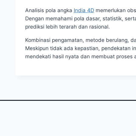
Analisis pola angka
India 4D
memerlukan obser
Dengan memahami pola dasar, statistik, se
prediksi lebih terarah dan rasional.
Kombinasi pengamatan, metode berulang, da
Meskipun tidak ada kepastian, pendekatan i
mendekati hasil nyata dan membuat proses an