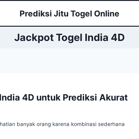
Prediksi Jitu Togel Online
Jackpot Togel India 4D
India 4D untuk Prediksi Akurat
rhatian banyak orang karena kombinasi sederhana