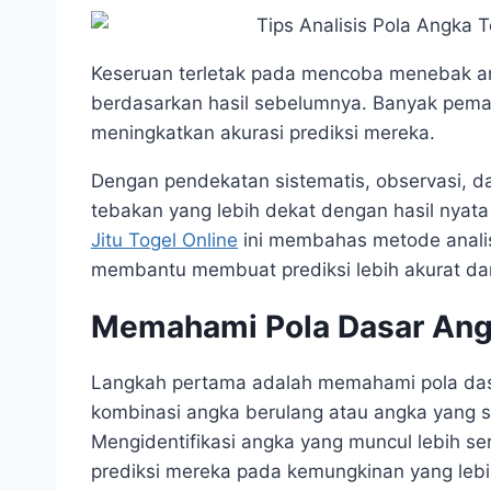
Keseruan terletak pada mencoba menebak 
berdasarkan hasil sebelumnya. Banyak pema
meningkatkan akurasi prediksi mereka.
Dengan pendekatan sistematis, observasi, d
tebakan yang lebih dekat dengan hasil nyata 
Jitu Togel Online
ini membahas metode analis
membantu membuat prediksi lebih akurat da
Memahami Pola Dasar An
Langkah pertama adalah memahami pola dasa
kombinasi angka berulang atau angka yang se
Mengidentifikasi angka yang muncul lebih 
prediksi mereka pada kemungkinan yang lebih 