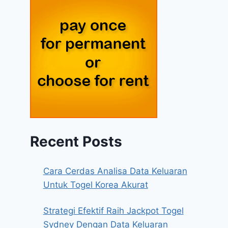
Recent Posts
Cara Cerdas Analisa Data Keluaran
Untuk Togel Korea Akurat
Strategi Efektif Raih Jackpot Togel
Sydney Dengan Data Keluaran