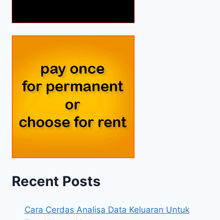
Recent Posts
Cara Cerdas Analisa Data Keluaran Untuk