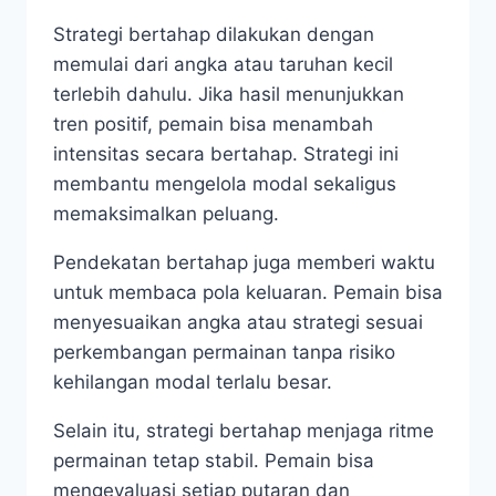
Strategi bertahap dilakukan dengan
memulai dari angka atau taruhan kecil
terlebih dahulu. Jika hasil menunjukkan
tren positif, pemain bisa menambah
intensitas secara bertahap. Strategi ini
membantu mengelola modal sekaligus
memaksimalkan peluang.
Pendekatan bertahap juga memberi waktu
untuk membaca pola keluaran. Pemain bisa
menyesuaikan angka atau strategi sesuai
perkembangan permainan tanpa risiko
kehilangan modal terlalu besar.
Selain itu, strategi bertahap menjaga ritme
permainan tetap stabil. Pemain bisa
mengevaluasi setiap putaran dan