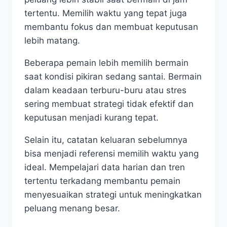
tertentu. Memilih waktu yang tepat juga
membantu fokus dan membuat keputusan
lebih matang.
Beberapa pemain lebih memilih bermain
saat kondisi pikiran sedang santai. Bermain
dalam keadaan terburu-buru atau stres
sering membuat strategi tidak efektif dan
keputusan menjadi kurang tepat.
Selain itu, catatan keluaran sebelumnya
bisa menjadi referensi memilih waktu yang
ideal. Mempelajari data harian dan tren
tertentu terkadang membantu pemain
menyesuaikan strategi untuk meningkatkan
peluang menang besar.