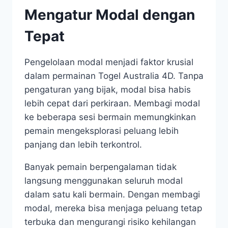
Mengatur Modal dengan
Tepat
Pengelolaan modal menjadi faktor krusial
dalam permainan Togel Australia 4D. Tanpa
pengaturan yang bijak, modal bisa habis
lebih cepat dari perkiraan. Membagi modal
ke beberapa sesi bermain memungkinkan
pemain mengeksplorasi peluang lebih
panjang dan lebih terkontrol.
Banyak pemain berpengalaman tidak
langsung menggunakan seluruh modal
dalam satu kali bermain. Dengan membagi
modal, mereka bisa menjaga peluang tetap
terbuka dan mengurangi risiko kehilangan