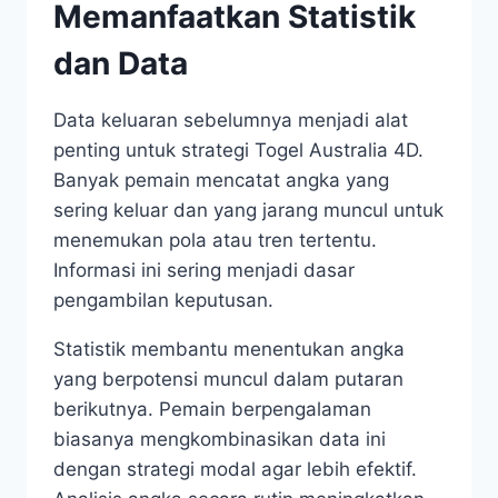
Memanfaatkan Statistik
dan Data
Data keluaran sebelumnya menjadi alat
penting untuk strategi Togel Australia 4D.
Banyak pemain mencatat angka yang
sering keluar dan yang jarang muncul untuk
menemukan pola atau tren tertentu.
Informasi ini sering menjadi dasar
pengambilan keputusan.
Statistik membantu menentukan angka
yang berpotensi muncul dalam putaran
berikutnya. Pemain berpengalaman
biasanya mengkombinasikan data ini
dengan strategi modal agar lebih efektif.