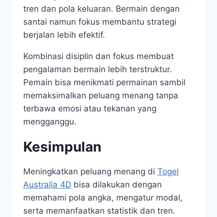
tren dan pola keluaran. Bermain dengan
santai namun fokus membantu strategi
berjalan lebih efektif.
Kombinasi disiplin dan fokus membuat
pengalaman bermain lebih terstruktur.
Pemain bisa menikmati permainan sambil
memaksimalkan peluang menang tanpa
terbawa emosi atau tekanan yang
mengganggu.
Kesimpulan
Meningkatkan peluang menang di
Togel
Australia 4D
bisa dilakukan dengan
memahami pola angka, mengatur modal,
serta memanfaatkan statistik dan tren.