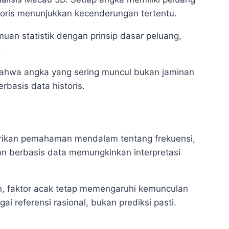
oris menunjukkan kecenderungan tertentu.
an statistik dengan prinsip dasar peluang,
.
ahwa angka yang sering muncul bukan jaminan
rbasis data historis.
kan pemahaman mendalam tentang frekuensi,
tan berbasis data memungkinkan interpretasi
, faktor acak tetap memengaruhi kemunculan
ai referensi rasional, bukan prediksi pasti.