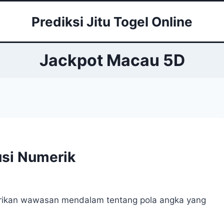
Prediksi Jitu Togel Online
Jackpot Macau 5D
usi Numerik
erikan wawasan mendalam tentang pola angka yang