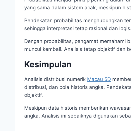
yang sama dalam sistem acak, meskipun hist
Pendekatan probabilitas menghubungkan temu
sehingga interpretasi tetap rasional dan logis
Dengan probabilitas, pengamat memahami b
muncul kembali. Analisis tetap objektif dan be
Kesimpulan
Analisis distribusi numerik
Macau 5D
memberi
distribusi, dan pola historis angka. Pendeka
objektif.
Meskipun data historis memberikan wawasan
angka. Analisis ini sebaiknya digunakan sebag