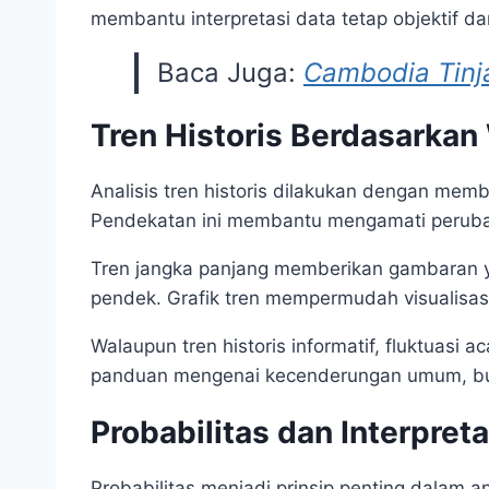
membantu interpretasi data tetap objektif dan
Baca Juga:
Cambodia Tinja
Tren Historis Berdasarkan
Analisis tren historis dilakukan dengan mem
Pendekatan ini membantu mengamati perubah
Tren jangka panjang memberikan gambaran yan
pendek. Grafik tren mempermudah visualisas
Walaupun tren historis informatif, fluktuasi 
panduan mengenai kecenderungan umum, buk
Probabilitas dan Interpreta
Probabilitas menjadi prinsip penting dalam a