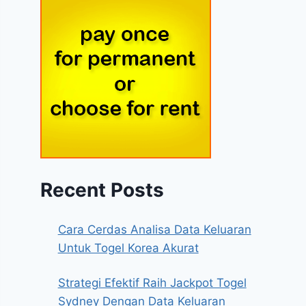
Recent Posts
Cara Cerdas Analisa Data Keluaran
Untuk Togel Korea Akurat
Strategi Efektif Raih Jackpot Togel
Sydney Dengan Data Keluaran