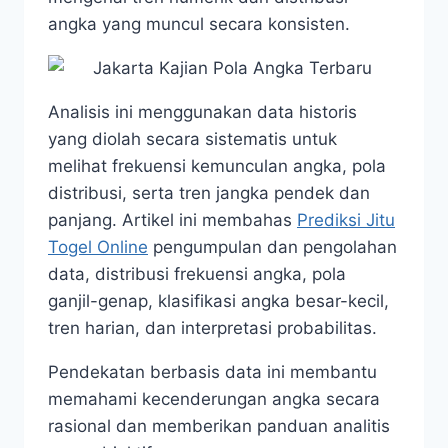
angka yang muncul secara konsisten.
Analisis ini menggunakan data historis
yang diolah secara sistematis untuk
melihat frekuensi kemunculan angka, pola
distribusi, serta tren jangka pendek dan
panjang. Artikel ini membahas
Prediksi Jitu
Togel Online
pengumpulan dan pengolahan
data, distribusi frekuensi angka, pola
ganjil-genap, klasifikasi angka besar-kecil,
tren harian, dan interpretasi probabilitas.
Pendekatan berbasis data ini membantu
memahami kecenderungan angka secara
rasional dan memberikan panduan analitis