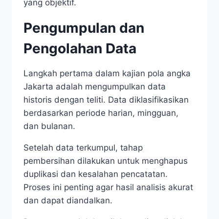
yang objektif.
Pengumpulan dan
Pengolahan Data
Langkah pertama dalam kajian pola angka
Jakarta adalah mengumpulkan data
historis dengan teliti. Data diklasifikasikan
berdasarkan periode harian, mingguan,
dan bulanan.
Setelah data terkumpul, tahap
pembersihan dilakukan untuk menghapus
duplikasi dan kesalahan pencatatan.
Proses ini penting agar hasil analisis akurat
dan dapat diandalkan.