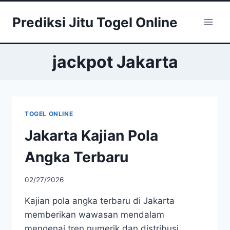
Skip
Prediksi Jitu Togel Online
to
content
jackpot Jakarta
TOGEL ONLINE
Jakarta Kajian Pola
Angka Terbaru
02/27/2026
Kajian pola angka terbaru di Jakarta
memberikan wawasan mendalam
mengenai tren numerik dan distribusi