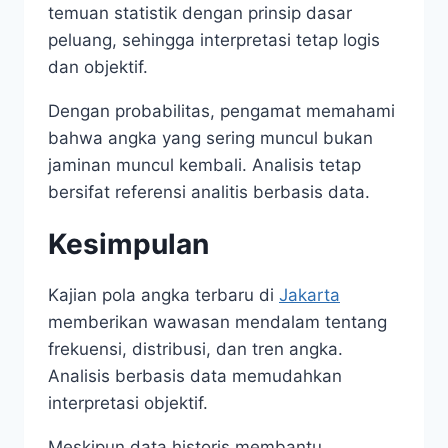
temuan statistik dengan prinsip dasar
peluang, sehingga interpretasi tetap logis
dan objektif.
Dengan probabilitas, pengamat memahami
bahwa angka yang sering muncul bukan
jaminan muncul kembali. Analisis tetap
bersifat referensi analitis berbasis data.
Kesimpulan
Kajian pola angka terbaru di
Jakarta
memberikan wawasan mendalam tentang
frekuensi, distribusi, dan tren angka.
Analisis berbasis data memudahkan
interpretasi objektif.
Meskipun data historis membantu