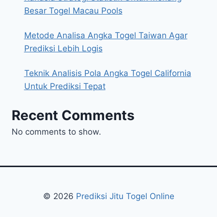
Besar Togel Macau Pools
Metode Analisa Angka Togel Taiwan Agar
Prediksi Lebih Logis
Teknik Analisis Pola Angka Togel California
Untuk Prediksi Tepat
Recent Comments
No comments to show.
© 2026
Prediksi Jitu Togel Online