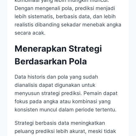
kombinasi yang lebih mungkin muncul.
Dengan mengenali pola, prediksi menjadi
lebih sistematis, berbasis data, dan lebih
realistis dibanding sekadar menebak angka
secara acak.
Menerapkan Strategi
Berdasarkan Pola
Data historis dan pola yang sudah
dianalisis dapat digunakan untuk
menyusun strategi prediksi. Pemain dapat
fokus pada angka atau kombinasi yang
konsisten muncul dalam periode tertentu.
Strategi berbasis data meningkatkan
peluang prediksi lebih akurat, meski tidak