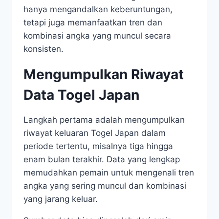
hanya mengandalkan keberuntungan,
tetapi juga memanfaatkan tren dan
kombinasi angka yang muncul secara
konsisten.
Mengumpulkan Riwayat
Data Togel Japan
Langkah pertama adalah mengumpulkan
riwayat keluaran Togel Japan dalam
periode tertentu, misalnya tiga hingga
enam bulan terakhir. Data yang lengkap
memudahkan pemain untuk mengenali tren
angka yang sering muncul dan kombinasi
yang jarang keluar.