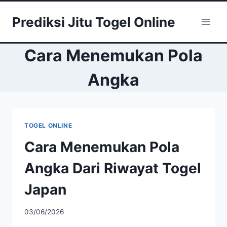
Skip
Prediksi Jitu Togel Online
to
content
Cara Menemukan Pola
Angka
TOGEL ONLINE
Cara Menemukan Pola
Angka Dari Riwayat Togel
Japan
03/06/2026