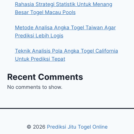
Rahasia Strategi Statistik Untuk Menang
Besar Togel Macau Pools
Metode Analisa Angka Togel Taiwan Agar
Prediksi Lebih Logis
Teknik Analisis Pola Angka Togel California
Untuk Prediksi Tepat
Recent Comments
No comments to show.
© 2026
Prediksi Jitu Togel Online